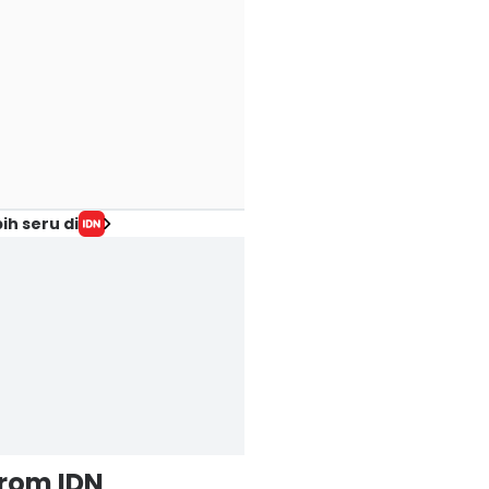
ih seru di
from IDN