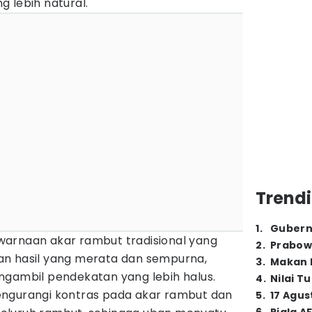
 lebih natural.
Trendi
1
.
Gubern
arnaan akar rambut tradisional yang
2
.
Prabow
an hasil yang merata dan sempurna,
3
.
Makan B
gambil pendekatan yang lebih halus.
4
.
Nilai T
engurangi kontras pada akar rambut dan
5
.
17 Agus