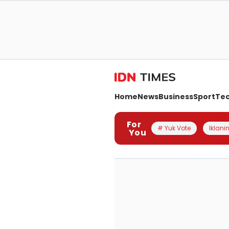
Home
News
Business
Sport
Te
For
# Yuk Vote
Iklanin
You