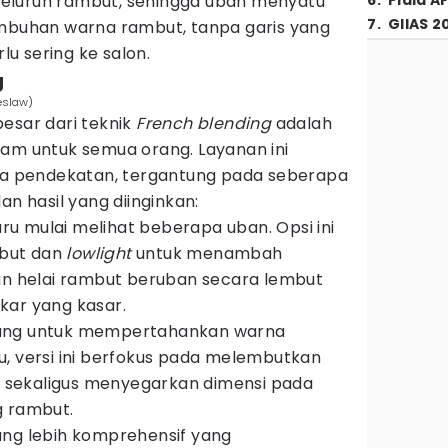
eluruh rambut, sehingga uban menyatu
6
.
Piala A
7
.
GIIAS 2
umbuhan warna rambut, tanpa garis yang
rlu sering ke salon.
g
eslaw)
esar dari teknik
French blending
adalah
gam untuk semua orang. Layanan ini
iga pendekatan, tergantung pada seberapa
an hasil yang diinginkan:
aru mulai melihat beberapa uban. Opsi ini
but dan
lowlight
untuk menambah
 helai rambut beruban secara lembut
kar yang kasar.
ang untuk mempertahankan warna
u, versi ini berfokus pada melembutkan
sekaligus menyegarkan dimensi pada
g rambut.
ng lebih komprehensif yang