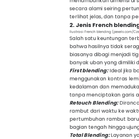
menambahkan dimensi di s
secara alami seiring pert
terlihat jelas, dan tanpa pe
2. Jenis French blendin
Ilustrasi French blending (pexels.com/Cz
Salah satu keuntungan terb
bahwa hasilnya tidak sera
biasanya dibagi menjadi t
banyak uban yang dimiliki d
First blending:
Ideal jika b
menggunakan kontras lem
kedalaman dan memadukan
tanpa menciptakan garis a
Retouch Blending:
Diranc
rambut dari waktu ke wakt
pertumbuhan rambut baru 
bagian tengah hingga ujun
Total Blending:
Layanan ya