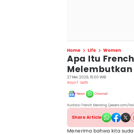
Home
Life
Women
Apa Itu French
Melembutkan 
27 Mei 2026, 15:00 WIB
Aliya F. Izetti
News
Channel
Ilustrasi French blending (pexels.com/Hair
Share Article
Menerima bahwa kita sud