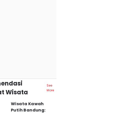
endasi
See
t Wisata
More
Wisata Kawah
Putih Bandung: