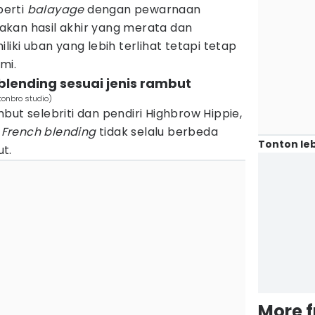
perti
balayage
dengan pewarnaan
kan hasil akhir yang merata dan
liki uban yang lebih terlihat tetapi tetap
mi.
 blending sesuai jenis rambut
tonbro studio)
but selebriti dan pendiri Highbrow Hippie,
k
French blending
tidak selalu berbeda
Tonton leb
t.
More 