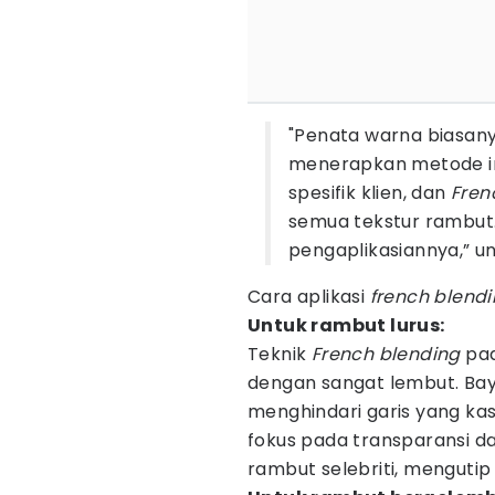
"Penata warna biasany
menerapkan metode in
spesifik klien, dan
Fren
semua tekstur rambut
pengaplikasiannya,” 
Cara aplikasi
french blend
Untuk rambut lurus:
Teknik
French blending
pad
dengan sangat lembut. B
menghindari garis yang ka
fokus pada transparansi da
rambut selebriti, menguti