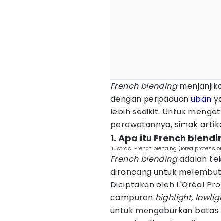
French blending
menjanjik
dengan perpaduan
uban
y
lebih sedikit. Untuk menget
perawatannya, simak artike
1. Apa itu French blendi
Ilustrasi French blending (lorealprofessi
French blending
adalah te
dirancang untuk melembut
Diciptakan oleh L'Oréal Pr
campuran
highlight, lowlig
untuk mengaburkan batas 