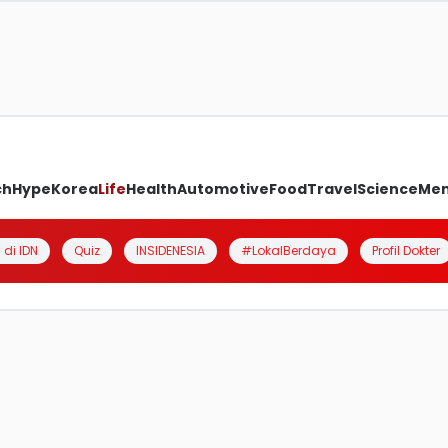
ch
Hype
Korea
Life
Health
Automotive
Food
Travel
Science
Me
 di IDN
Quiz
INSIDENESIA
#LokalBerdaya
Profil Dokter