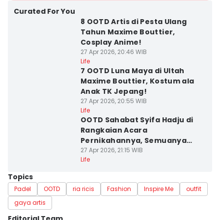
Curated For You
8 OOTD Artis di Pesta Ulang
Tahun Maxime Bouttier,
Cosplay Anime!
27 Apr 2026, 20:46 WIB
Life
7 OOTD Luna Maya di Ultah
Maxime Bouttier, Kostum ala
Anak TK Jepang!
27 Apr 2026, 20:55 WIB
Life
OOTD Sahabat Syifa Hadju di
Rangkaian Acara
Pernikahannya, Semuanya
Kompak
27 Apr 2026, 21:15 WIB
Life
Topics
Padel
OOTD
ria ricis
Fashion
Inspire Me
outfit
gaya artis
Editorial Team