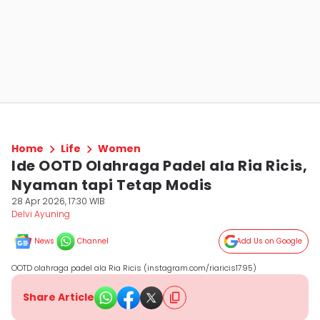
Home
Life
Women
Ide OOTD Olahraga Padel ala Ria Ricis,
Nyaman tapi Tetap Modis
28 Apr 2026, 17:30 WIB
Delvi Ayuning
News
Channel
Add Us on Google
OOTD olahraga padel ala Ria Ricis (instagram.com/riaricis1795)
Share Article