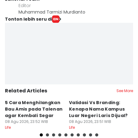
Editor
Muhammad Tarmizi Murdianto
Tonton lebih seru di
Related Articles
See More
5 Cara Menghilangkan
Validasi Vs Branding:
6
Bau Amis pada Talenan
Kenapa Nama Kampus
F
agar Kembali Segar
Luar Negeri Laris Dijual?
T
08 Agu 2026, 23:52 WIB
08 Agu 2026, 23:51 WIB
M
08
Life
Life
Lif