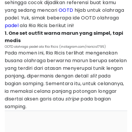
sehingga cocok dijadikan referensi buat kamu
yang sedang mencari
OOTD
hijab untuk olahraga
padel. Yuk, simak beberapa ide OOTD olahraga
padel
ala Ria Ricis berikut ini!
1. One set outfit warna marun yang simpel, tapi
modis
OOTD olahraga padel ala Ria Ricis (instagram.com/riaricis1795)
Pada momen ini, Ria Ricis terlihat mengenakan
busana olahraga berwarna marun berupa setelan
yang terdiri dari atasan menyerupai tunik lengan
panjang, dipermanis dengan detail
slit
pada
bagian samping. Sementara itu, untuk celananya,
ia memakai celana panjang potongan longgar
disertai aksen garis atau
stripe
pada bagian
samping.