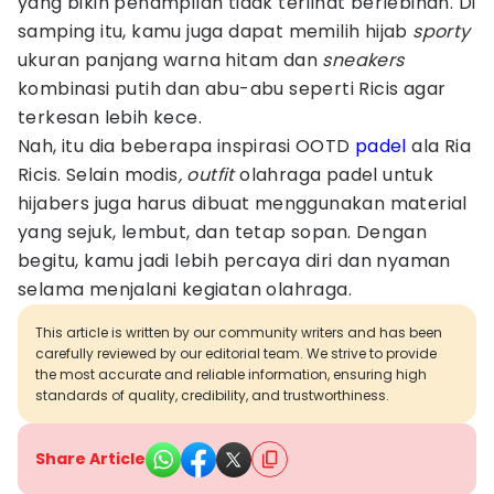
yang bikin penampilan tidak terlihat berlebihan. Di
samping itu, kamu juga dapat memilih hijab
sporty
ukuran panjang warna hitam dan
sneakers
kombinasi putih dan abu-abu seperti Ricis agar
terkesan lebih kece.
Nah, itu dia beberapa inspirasi OOTD
padel
ala Ria
Ricis. Selain modis
, outfit
olahraga padel untuk
hijabers juga harus dibuat menggunakan material
yang sejuk, lembut, dan tetap sopan. Dengan
begitu, kamu jadi lebih percaya diri dan nyaman
selama menjalani kegiatan olahraga.
This article is written by our community writers and has been
carefully reviewed by our editorial team. We strive to provide
the most accurate and reliable information, ensuring high
standards of quality, credibility, and trustworthiness.
Share Article