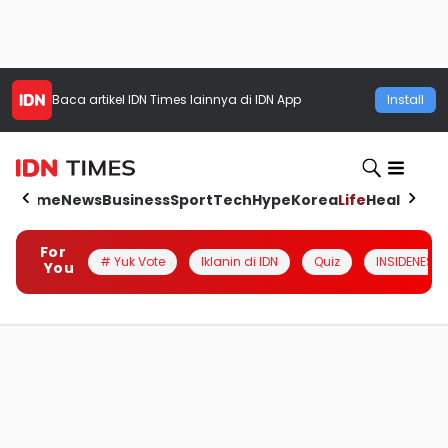
Baca artikel
IDN Times
lainnya di IDN App
Install
Home
News
Business
Sport
Tech
Hype
Korea
Life
Health
Aut
For
# Yuk Vote
Iklanin di IDN
Quiz
INSIDENESIA
You