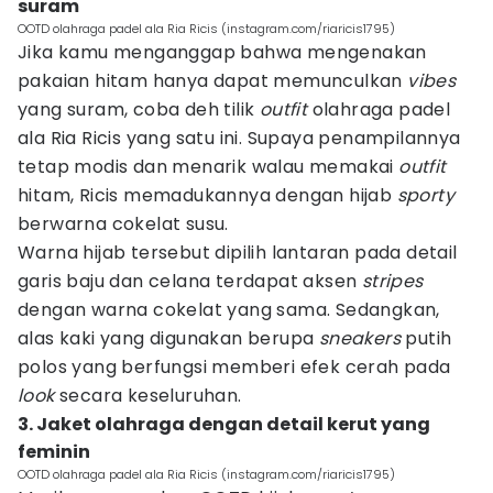
suram
OOTD olahraga padel ala Ria Ricis (instagram.com/riaricis1795)
Jika kamu menganggap bahwa mengenakan
pakaian hitam hanya dapat memunculkan
vibes
yang suram, coba deh tilik
outfit
olahraga padel
ala Ria Ricis yang satu ini. Supaya penampilannya
tetap modis dan menarik walau memakai
outfit
hitam, Ricis memadukannya dengan hijab
sporty
berwarna cokelat susu.
Warna hijab tersebut dipilih lantaran pada detail
garis baju dan celana terdapat aksen
stripes
dengan warna cokelat yang sama. Sedangkan,
alas kaki yang digunakan berupa
sneakers
putih
polos yang berfungsi memberi efek cerah pada
look
secara keseluruhan.
3. Jaket olahraga dengan detail kerut yang
feminin
OOTD olahraga padel ala Ria Ricis (instagram.com/riaricis1795)