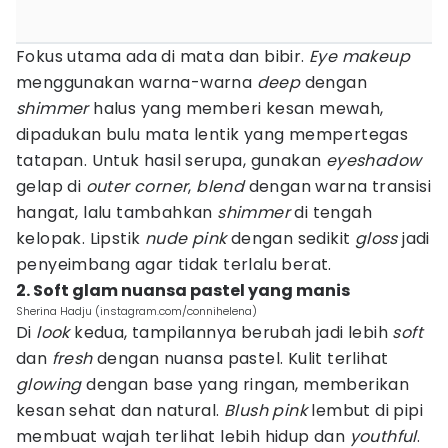
Fokus utama ada di mata dan bibir.
Eye makeup
menggunakan warna-warna
deep
dengan
shimmer
halus yang memberi kesan mewah,
dipadukan bulu mata lentik yang mempertegas
tatapan. Untuk hasil serupa, gunakan
eyeshadow
gelap di
outer corner
,
blend
dengan warna transisi
hangat, lalu tambahkan
shimmer
di tengah
kelopak. Lipstik
nude pink
dengan sedikit
gloss
jadi
penyeimbang agar tidak terlalu berat.
2. Soft glam nuansa pastel yang manis
Sherina Hadju (instagram.com/connihelena)
Di
look
kedua, tampilannya berubah jadi lebih
soft
dan
fresh
dengan nuansa pastel. Kulit terlihat
glowing
dengan base yang ringan, memberikan
kesan sehat dan natural.
Blush pink
lembut di pipi
membuat wajah terlihat lebih hidup dan
youthful
.