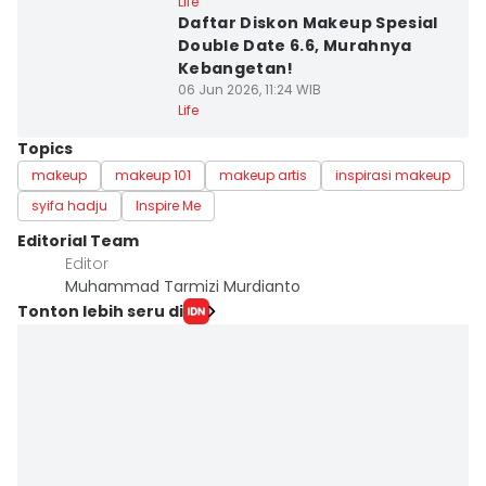
Life
Daftar Diskon Makeup Spesial
Double Date 6.6, Murahnya
Kebangetan!
06 Jun 2026, 11:24 WIB
Life
Topics
makeup
makeup 101
makeup artis
inspirasi makeup
syifa hadju
Inspire Me
Editorial Team
Editor
Muhammad Tarmizi Murdianto
Tonton lebih seru di