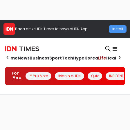
Baca artikel
IDN Times
lainnya di IDN App
Install
Home
News
Business
Sport
Tech
Hype
Korea
Life
Health
Aut
For
# Yuk Vote
Iklanin di IDN
Quiz
INSIDENESIA
You