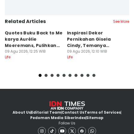
Related Articles
See More
Quotes Buku Back to Me
Inspirasi Dekor
[
karya Aurélie
Pernikahan Gisela
P
Moeremans, Pulihkan
Cindy, Temanya
S
Luka Terdalam
09 Agu 2026, 12:25 WIB
Romantic Garden!
09 Agu 2026, 12:10 WIB
I
09
Life
Life
Lif
About Us
Editorial Team
Contact Us
Terms of Services
Pedoman Media Siber
Index
Sitemap
Follow Us