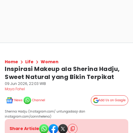
Home
Life
Women
Inspirasi Makeup ala Sherina Hadju,
Sweet Natural yang Bikin Terpikat
09 Jun 2026, 22:03 WIB
Maya Fahel
News
Channel
Add Us on Google
Sherina Hadju (Instagram.com/ untungadaaji dan
instagram.com/connihelena)
Share Article