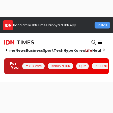
Baca artikel
IDN Times
lainnya di IDN App
Install
Home
News
Business
Sport
Tech
Hype
Korea
Life
Health
Aut
For
# Yuk Vote
Iklanin di IDN
Quiz
INSIDENESIA
You