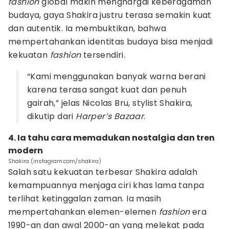
fashion
global makin menghargai keberagaman
budaya, gaya Shakira justru terasa semakin kuat
dan autentik. Ia membuktikan, bahwa
mempertahankan identitas budaya bisa menjadi
kekuatan
fashion
tersendiri.
“Kami menggunakan banyak warna berani
karena terasa sangat kuat dan penuh
gairah,” jelas Nicolas Bru, stylist Shakira,
dikutip dari
Harper’s Bazaar
.
4. Ia tahu cara memadukan nostalgia dan tren
modern
Shakira (instagram.com/shakira)
Salah satu kekuatan terbesar Shakira adalah
kemampuannya menjaga ciri khas lama tanpa
terlihat ketinggalan zaman. Ia masih
mempertahankan elemen-elemen
fashion
era
1990-an dan awal 2000-an yang melekat pada