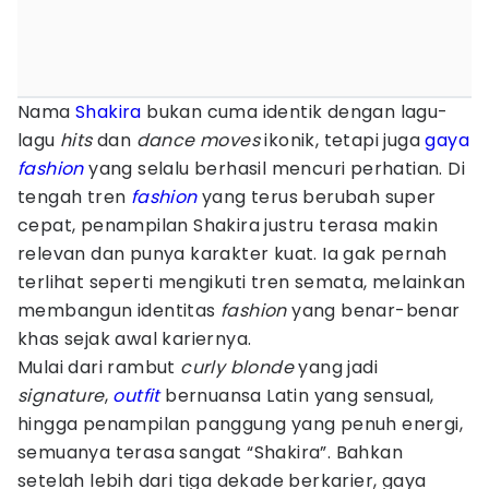
Nama
Shakira
bukan cuma identik dengan lagu-
lagu
hits
dan
dance moves
ikonik, tetapi juga
gaya
fashion
yang selalu berhasil mencuri perhatian. Di
tengah tren
fashion
yang terus berubah super
cepat, penampilan Shakira justru terasa makin
relevan dan punya karakter kuat. Ia gak pernah
terlihat seperti mengikuti tren semata, melainkan
membangun identitas
fashion
yang benar-benar
khas sejak awal kariernya.
Mulai dari rambut
curly blonde
yang jadi
signature
,
outfit
bernuansa Latin yang sensual,
hingga penampilan panggung yang penuh energi,
semuanya terasa sangat “Shakira”. Bahkan
setelah lebih dari tiga dekade berkarier, gaya