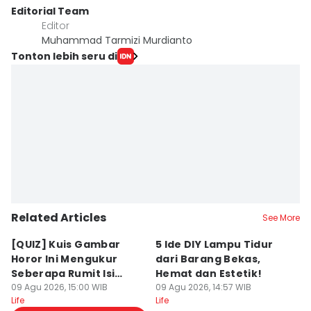
Editorial Team
Editor
Muhammad Tarmizi Murdianto
Tonton lebih seru di
Related Articles
See More
[QUIZ] Kuis Gambar
5 Ide DIY Lampu Tidur
7 
Horor Ini Mengukur
dari Barang Bekas,
P
Seberapa Rumit Isi
Hemat dan Estetik!
D
Pikiranmu
09 Agu 2026, 15:00 WIB
09 Agu 2026, 14:57 WIB
R
09
Life
Life
Lif