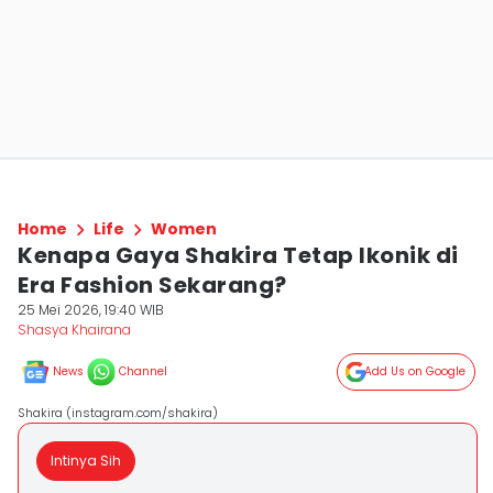
Home
Life
Women
Kenapa Gaya Shakira Tetap Ikonik di
Era Fashion Sekarang?
25 Mei 2026, 19:40 WIB
Shasya Khairana
News
Channel
Add Us on Google
Shakira (instagram.com/shakira)
Intinya Sih