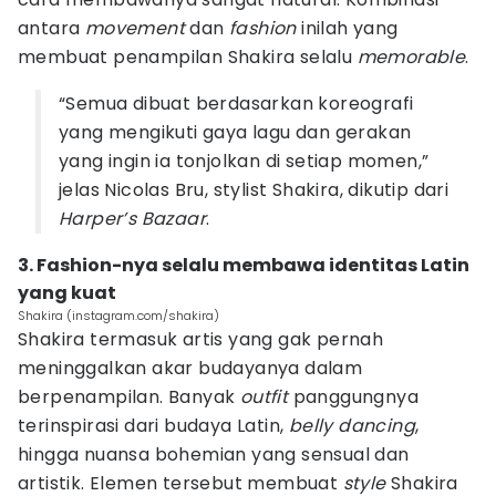
antara
movement
dan
fashion
inilah yang
membuat penampilan Shakira selalu
memorable
.
“Semua dibuat berdasarkan koreografi
yang mengikuti gaya lagu dan gerakan
yang ingin ia tonjolkan di setiap momen,”
jelas Nicolas Bru, stylist Shakira, dikutip dari
Harper’s Bazaar
.
3. Fashion-nya selalu membawa identitas Latin
yang kuat
Shakira (instagram.com/shakira)
Shakira termasuk artis yang gak pernah
meninggalkan akar budayanya dalam
berpenampilan. Banyak
outfit
panggungnya
terinspirasi dari budaya Latin,
belly dancing
,
hingga nuansa bohemian yang sensual dan
artistik. Elemen tersebut membuat
style
Shakira