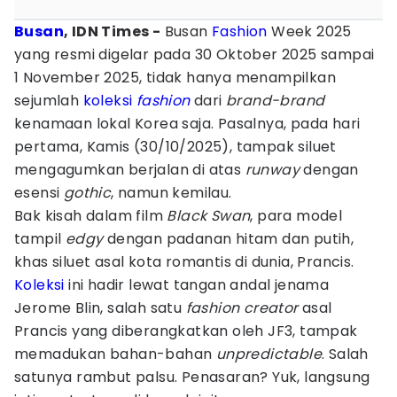
Busan
, IDN Times -
Busan
Fashion
Week 2025
yang resmi digelar pada 30 Oktober 2025 sampai
1 November 2025, tidak hanya menampilkan
sejumlah
koleksi
fashion
dari
brand-brand
kenamaan lokal Korea saja. Pasalnya, pada hari
pertama, Kamis (30/10/2025), tampak siluet
mengagumkan berjalan di atas
runway
dengan
esensi
gothic
, namun kemilau.
Bak kisah dalam film
Black Swan
, para model
tampil
edgy
dengan padanan hitam dan putih,
khas siluet asal kota romantis di dunia, Prancis.
Koleksi
ini hadir lewat tangan andal jenama
Jerome Blin, salah satu
fashion creator
asal
Prancis yang diberangkatkan oleh JF3, tampak
memadukan bahan-bahan
unpredictable
. Salah
satunya rambut palsu. Penasaran? Yuk, langsung