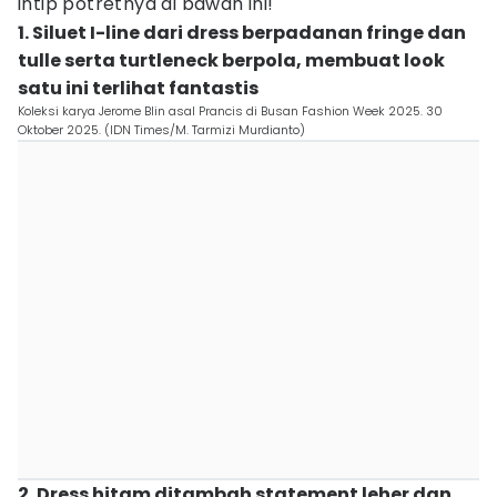
intip potretnya di bawah ini!
1. Siluet I-line dari dress berpadanan fringe dan
tulle serta turtleneck berpola, membuat look
satu ini terlihat fantastis
Koleksi karya Jerome Blin asal Prancis di Busan Fashion Week 2025. 30
Oktober 2025. (IDN Times/M. Tarmizi Murdianto)
2. Dress hitam ditambah statement leher dan