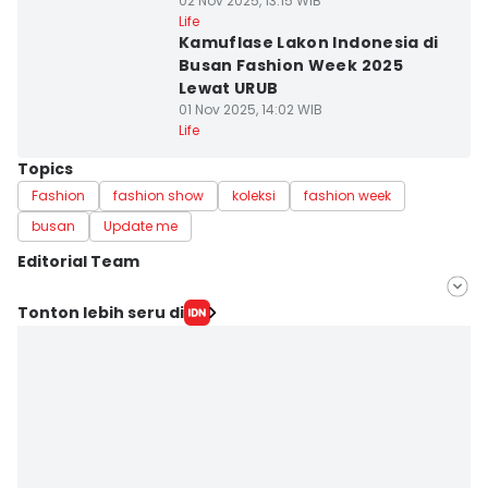
02 Nov 2025, 13:15 WIB
Life
Kamuflase Lakon Indonesia di
Busan Fashion Week 2025
Lewat URUB
01 Nov 2025, 14:02 WIB
Life
Topics
Fashion
fashion show
koleksi
fashion week
busan
Update me
Editorial Team
Editor
Tonton lebih seru di
Muhammad Tarmizi Murdianto
Editor
Febriyanti Revitasari