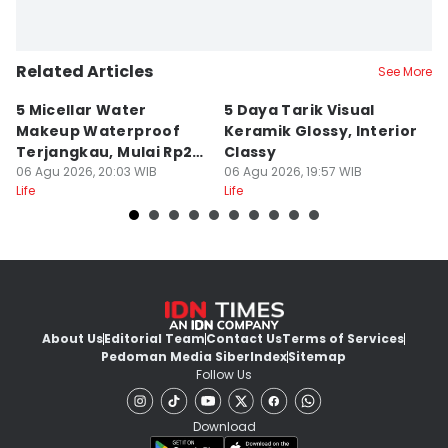
Related Articles
See More
5 Micellar Water
5 Daya Tarik Visual
5 
Makeup Waterproof
Keramik Glossy, Interior
A
Terjangkau, Mulai Rp20
Classy
K
Ribuan!
06 Agu 2026, 20:03 WIB
06 Agu 2026, 19:57 WIB
M
06
Life
Life
Lif
About Us
Editorial Team
Contact Us
Terms of Services
Pedoman Media Siber
Index
Sitemap
Follow Us
Download