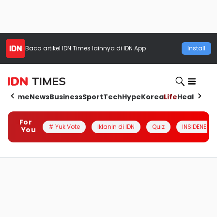
Baca artikel
IDN Times
lainnya di IDN App
Install
Home
News
Business
Sport
Tech
Hype
Korea
Life
Health
Aut
For
# Yuk Vote
Iklanin di IDN
Quiz
INSIDENESIA
You