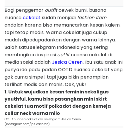
Bagi penggemar
outfit
cewek bumi, busana
nuansa
cokelat
sudah menjadi
fashion
item
andalan karena bisa memancarkan kesan kalem,
tapi tetap modis. Warna cokelat juga cukup
mudah dipadupadankan dengan warna lainnya.
Salah satu selebgram Indonesia yang sering
membagikan inspirasi
outfit
nuansa cokelat di
media sosial adalah
Jesica Ceren
. Ibu satu anak ini
punya ide padu padan OOTD nuansa cokelat yang
gak cuma simpel, tapi juga bikin penampilan
terlihat modis dan manis. Cek, yuk!
1. Untuk wujudkan kesan feminin sekaligus
youthful, kamu bisa pasangkan mini skirt
cokelat tua motif polkadot dengan kemeja
collar neck warna milo
OOTD nuansa cokelat ala selebgram Jesica Ceren
(instagram.com/jesicaceren)