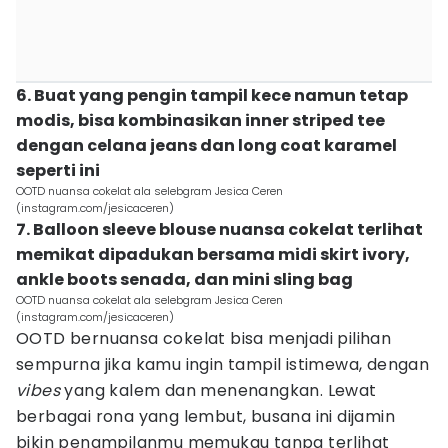
6. Buat yang pengin tampil kece namun tetap
modis, bisa kombinasikan inner striped tee
dengan celana jeans dan long coat karamel
seperti ini
OOTD nuansa cokelat ala selebgram Jesica Ceren
(instagram.com/jesicaceren)
7. Balloon sleeve blouse nuansa cokelat terlihat
memikat dipadukan bersama midi skirt ivory,
ankle boots senada, dan mini sling bag
OOTD nuansa cokelat ala selebgram Jesica Ceren
(instagram.com/jesicaceren)
OOTD bernuansa cokelat bisa menjadi pilihan
sempurna jika kamu ingin tampil istimewa, dengan
vibes
yang kalem dan menenangkan. Lewat
berbagai rona yang lembut, busana ini dijamin
bikin penampilanmu memukau tanpa terlihat