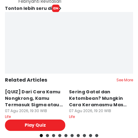
Febriyanti Revitasari
Tonton lebih seru di
Related Articles
See More
[QUIZ] Dari Cara Kamu
Sering Gatal dan
7
Nongkrong, Kamu
Ketombean? Mungkin
a
Termasuk Sigma atau
Cara Keramasmu Masih
B
Alpha?
07 Agu 2026, 19:30 WIB
Keliru
07 Agu 2026, 19:20 WIB
07
Life
Life
Lif
Play Quiz