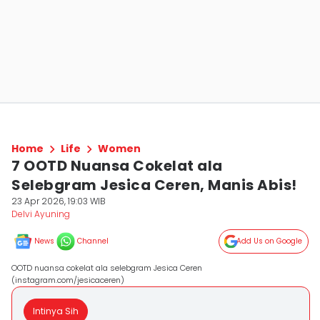
Home
Life
Women
7 OOTD Nuansa Cokelat ala
Selebgram Jesica Ceren, Manis Abis!
23 Apr 2026, 19:03 WIB
Delvi Ayuning
News
Channel
Add Us on Google
OOTD nuansa cokelat ala selebgram Jesica Ceren
(instagram.com/jesicaceren)
Intinya Sih