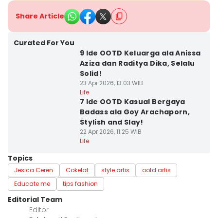
Share Article
Curated For You
9 Ide OOTD Keluarga ala Anissa
Aziza dan Raditya Dika, Selalu
Solid!
23 Apr 2026, 13:03 WIB
Life
7 Ide OOTD Kasual Bergaya
Badass ala Goy Arachaporn,
Stylish and Slay!
22 Apr 2026, 11:25 WIB
Life
Topics
Jesica Ceren
Cokelat
style artis
ootd artis
Educate me
tips fashion
Editorial Team
Editor