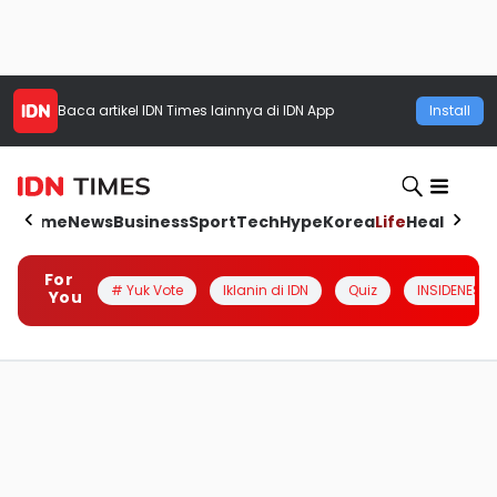
Baca artikel
IDN Times
lainnya di IDN App
Install
Home
News
Business
Sport
Tech
Hype
Korea
Life
Health
Aut
For
# Yuk Vote
Iklanin di IDN
Quiz
INSIDENESIA
You