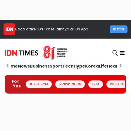
Baca artikel
IDN Times
lainnya di IDN App
Install
Home
News
Business
Sport
Tech
Hype
Korea
Life
Health
Aut
For
# Yuk Vote
Iklanin di IDN
Quiz
INSIDENESIA
You