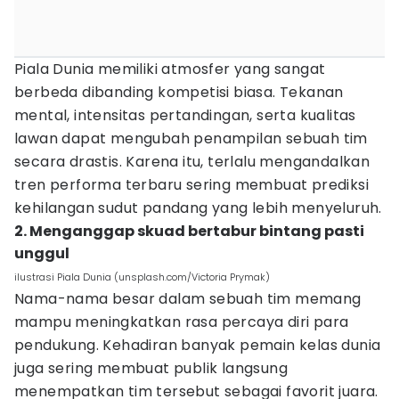
Piala Dunia memiliki atmosfer yang sangat
berbeda dibanding kompetisi biasa. Tekanan
mental, intensitas pertandingan, serta kualitas
lawan dapat mengubah penampilan sebuah tim
secara drastis. Karena itu, terlalu mengandalkan
tren performa terbaru sering membuat prediksi
kehilangan sudut pandang yang lebih menyeluruh.
2. Menganggap skuad bertabur bintang pasti
unggul
ilustrasi Piala Dunia (unsplash.com/Victoria Prymak)
Nama-nama besar dalam sebuah tim memang
mampu meningkatkan rasa percaya diri para
pendukung. Kehadiran banyak pemain kelas dunia
juga sering membuat publik langsung
menempatkan tim tersebut sebagai favorit juara.