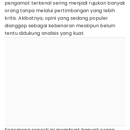
pengamat terkenal sering menjadi rujukan banyak
orang tanpa melalui pertimbangan yang lebih
kritis. Akibatnya, opini yang sedang populer
dianggap sebagai kebenaran meskipun belum
tentu didukung analisis yang kuat.
Fenomena seperti ini membuat banyak orang