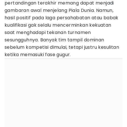
pertandingan terakhir memang dapat menjadi
gambaran awal menjelang Piala Dunia. Namun,
hasil positif pada laga persahabatan atau babak
kualifikasi gak selalu mencerminkan kekuatan
saat menghadapi tekanan turnamen
sesungguhnya. Banyak tim tampil dominan
sebelum kompetisi dimulai, tetapi justru kesulitan
ketika memasuki fase gugur.