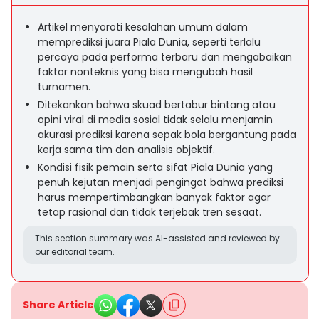
Artikel menyoroti kesalahan umum dalam
memprediksi juara Piala Dunia, seperti terlalu
percaya pada performa terbaru dan mengabaikan
faktor nonteknis yang bisa mengubah hasil
turnamen.
Ditekankan bahwa skuad bertabur bintang atau
opini viral di media sosial tidak selalu menjamin
akurasi prediksi karena sepak bola bergantung pada
kerja sama tim dan analisis objektif.
Kondisi fisik pemain serta sifat Piala Dunia yang
penuh kejutan menjadi pengingat bahwa prediksi
harus mempertimbangkan banyak faktor agar
tetap rasional dan tidak terjebak tren sesaat.
This section summary was AI-assisted and reviewed by
our editorial team.
Share Article