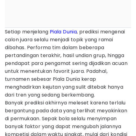
Setiap menjelang
Piala Dunia
, prediksi mengenai
calon juara selalu menjadi topik yang ramai
dibahas. Performa tim dalam beberapa
pertandingan terakhir, hasil undian grup, hingga
pendapat para pengamat sering dijadikan acuan
untuk menentukan favorit juara. Padahal,
turnamen sebesar Piala Dunia kerap
menghadirkan kejutan yang sulit ditebak hanya
dari tren yang sedang berkembang.
Banyak prediksi akhirnya meleset karena terlalu
bergantung pada data yang terlihat meyakinkan
di permukaan. Sepak bola selalu menyimpan
banyak faktor yang dapat mengubah jalannya
kompetisi dalam waktu singkat, mulai dari kondisi