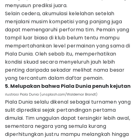
menyusun prediksi juara.
Selain cedera, akumulasi kelelahan setelah
menjalani musim kompetisi yang panjang juga
dapat memengaruhi performa tim. Pemain yang
tampil luar biasa di klub belum tentu mampu
mempertahankan level permainan yang sama di
Piala Dunia. Oleh sebab itu, memperhatikan
kondisi skuad secara menyeluruh jauh lebih
penting daripada sekadar melihat nama besar
yang tercantum dalam daftar pemain.
5. Melupakan bahwa Piala Dunia penuh kejutan
ilustrasi Piala Dunia (unsplash.com/Waldemar Brandt)
Piala Dunia selalu dikenal sebagai turnamen yang
sulit diprediksi sejak pertandingan pertama
dimulai. Tim unggulan dapat tersingkir lebih awal,
sementara negara yang semula kurang
diperhitungkan justru mampu melangkah hingga