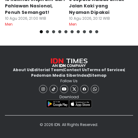
Pahlawan Nasional,
Jalan Kaki yang
B
Penuh Semangat!
Nyaman Dipakai
D
10 Agu 2026, 21:00 WIB
10 Agu 2026, 20:12 WIB
10
Men
Men
M
About Us
Editorial Team
Contact Us
Terms of Services
Pedoman Media Siber
Index
Sitemap
Follow Us
Download
© 2026 IDN. All Rights Reserved.