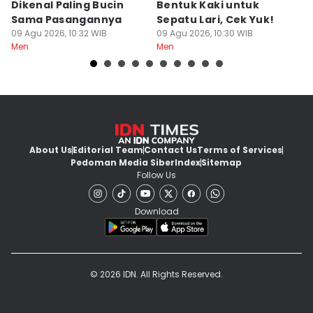
Dikenal Paling Bucin
Bentuk Kaki untuk
S
Sama Pasangannya
Sepatu Lari, Cek Yuk!
y
09 Agu 2026, 10:32 WIB
09 Agu 2026, 10:30 WIB
09
Men
Men
M
About Us
Editorial Team
Contact Us
Terms of Services
Pedoman Media Siber
Index
Sitemap
Follow Us
Download
© 2026 IDN. All Rights Reserved.