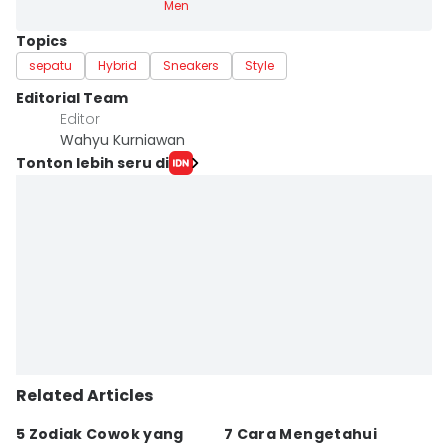
Men
Topics
sepatu
Hybrid
Sneakers
Style
Editorial Team
Editor
Wahyu Kurniawan
Tonton lebih seru di
Related Articles
5 Zodiak Cowok yang
7 Cara Mengetahui
K