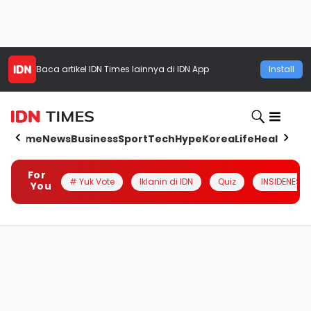
Baca artikel
IDN Times
lainnya di IDN App
Install
Home
News
Business
Sport
Tech
Hype
Korea
Life
Health
Aut
For
# Yuk Vote
Iklanin di IDN
Quiz
INSIDENESIA
You