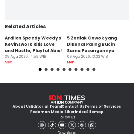
Related Articles
Ardiles Speedy Weedy x
5 Zodiak Cowok yang
7
Kevinswork Rilis Love
Dikenal Paling Bucin
B
and Hustle, Playful Abis!
Sama Pasangannya
S
09 Agu 2026, 14:59 WIB
09 Agu 2026, 10:32 WIB
09
Men
Men
M
About Us
Editorial Team
Contact Us
Terms of Services
Pedoman Media Siber
Index
Sitemap
Follow Us
Download