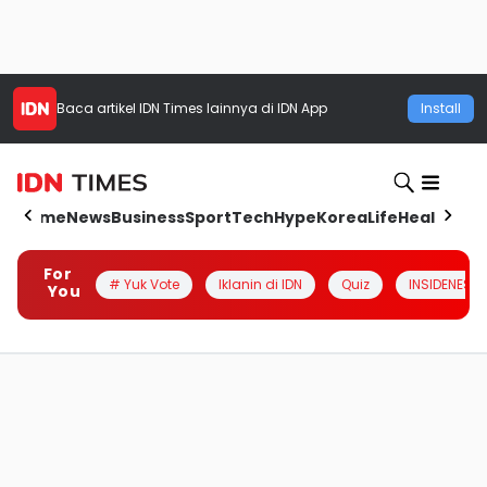
Baca artikel
IDN Times
lainnya di IDN App
Install
Home
News
Business
Sport
Tech
Hype
Korea
Life
Health
Aut
For
# Yuk Vote
Iklanin di IDN
Quiz
INSIDENESIA
You