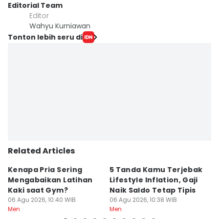
Editorial Team
Editor
Wahyu Kurniawan
Tonton lebih seru di
Related Articles
Kenapa Pria Sering
5 Tanda Kamu Terjebak
5
Mengabaikan Latihan
Lifestyle Inflation, Gaji
u
Kaki saat Gym?
Naik Saldo Tetap Tipis
W
06 Agu 2026, 10:40 WIB
06 Agu 2026, 10:38 WIB
E
06
Men
Men
M