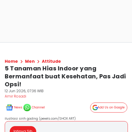
Home
Men
Attitude
5 Tanaman Hias Indoor yang
Bermanfaat buat Kesehatan, Pas Jadi
Opsi!
12 Jun 2026, 07:36 WIB
Amir Rosadi
News
Channel
Add Us on Google
ilustrasi sirih gading (pexels.com/SHOX ART)
Intinya Sih