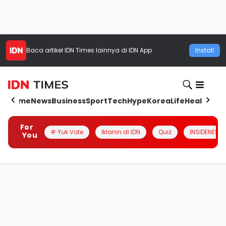
Baca artikel
IDN Times
lainnya di IDN App
Install
Home
News
Business
Sport
Tech
Hype
Korea
Life
Health
Aut
For
# Yuk Vote
Iklanin di IDN
Quiz
INSIDENESIA
You