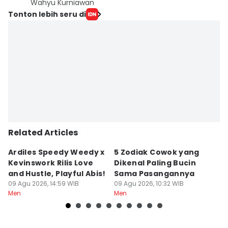
Wahyu Kurniawan
Tonton lebih seru di
Related Articles
Ardiles Speedy Weedy x
5 Zodiak Cowok yang
7
Kevinswork Rilis Love
Dikenal Paling Bucin
B
and Hustle, Playful Abis!
Sama Pasangannya
S
09 Agu 2026, 14:59 WIB
09 Agu 2026, 10:32 WIB
09
Men
Men
M