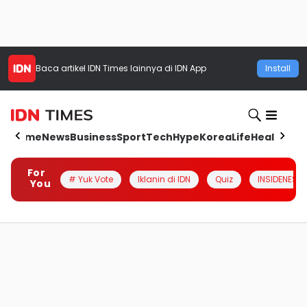
Baca artikel
IDN Times
lainnya di IDN App
Install
Home
News
Business
Sport
Tech
Hype
Korea
Life
Health
Aut
For
# Yuk Vote
Iklanin di IDN
Quiz
INSIDENESIA
You