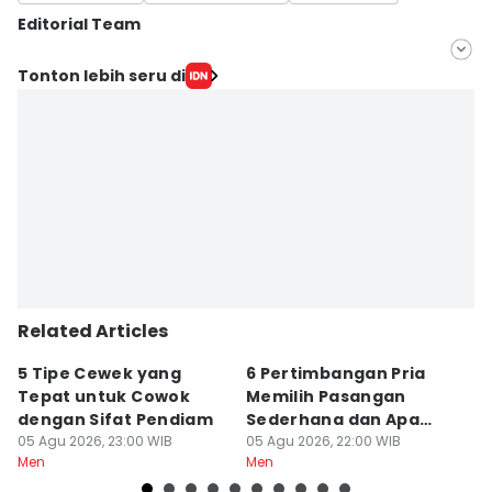
Editorial Team
Editor
Tonton lebih seru di
Wahyu Kurniawan
Editor
Jumawan Syahrudin
Related Articles
5 Tipe Cewek yang
6 Pertimbangan Pria
P
Tepat untuk Cowok
Memilih Pasangan
S
dengan Sifat Pendiam
Sederhana dan Apa
d
05 Agu 2026, 23:00 WIB
Adanya
05 Agu 2026, 22:00 WIB
05
Men
Men
M