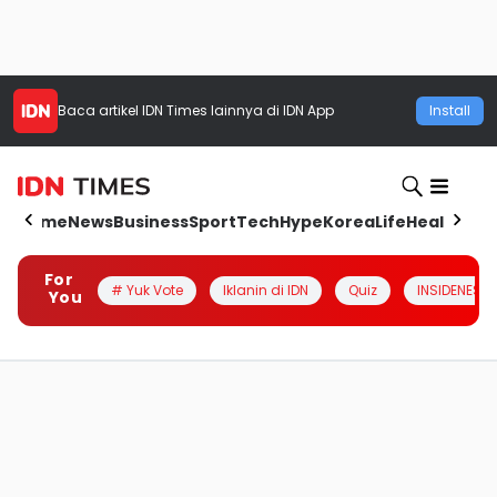
Baca artikel
IDN Times
lainnya di IDN App
Install
Home
News
Business
Sport
Tech
Hype
Korea
Life
Health
Aut
For
# Yuk Vote
Iklanin di IDN
Quiz
INSIDENESIA
You