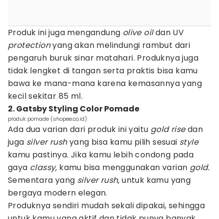
Produk ini juga mengandung
olive oil
dan UV
protection
yang akan melindungi rambut dari
pengaruh buruk sinar matahari. Produknya juga
tidak lengket di tangan serta praktis bisa kamu
bawa ke mana-mana karena kemasannya yang
kecil sekitar 85 ml.
2. Gatsby Styling Color Pomade
produk pomade (shopee.co.id)
Ada dua varian dari produk ini yaitu
gold rise
dan
juga
silver rush
yang bisa kamu pilih sesuai
style
kamu pastinya. Jika kamu lebih condong pada
gaya
classy,
kamu bisa menggunakan varian
gold.
Sementara yang
silver rush,
untuk kamu yang
bergaya modern elegan.
Produknya sendiri mudah sekali dipakai, sehingga
untuk kamu yang aktif dan tidak punya banyak