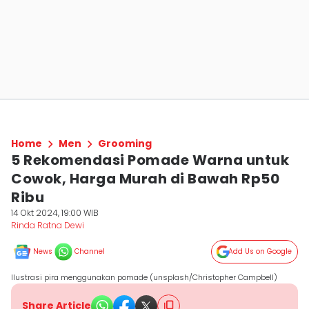
Home
Men
Grooming
5 Rekomendasi Pomade Warna untuk
Cowok, Harga Murah di Bawah Rp50
Ribu
14 Okt 2024, 19:00 WIB
Rinda Ratna Dewi
News
Channel
Add Us on Google
Ilustrasi pira menggunakan pomade (unsplash/Christopher Campbell)
Share Article