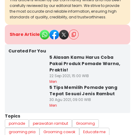
carefully reviewed by our editorial team. We strive to provide
the most accurate and reliable information, ensuring high
standards of quality, credibility, and trustworthiness.
Share Article
Curated For You
5 Alasan Kamu Harus Coba
Pakai Produk Pomade Warna,
Praktis!
22 Sep 2021, 15:00 WIB
Men
5 Tips Memilih Pomade yang
Tepat Sesuai Jenis Rambut
30 Agu 2021, 09:00 WIB
Men
Topics
pomade
perawatan rambut
Grooming
grooming pria
Grooming cowok
Educate me