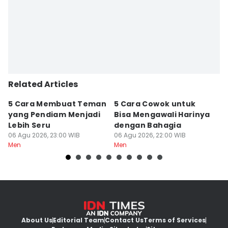
Related Articles
5 Cara Membuat Teman
5 Cara Cowok untuk
5
yang Pendiam Menjadi
Bisa Mengawali Harinya
P
Lebih Seru
dengan Bahagia
d
06 Agu 2026, 23:00 WIB
06 Agu 2026, 22:00 WIB
06
Men
Men
M
About Us
Editorial Team
Contact Us
Terms of Services