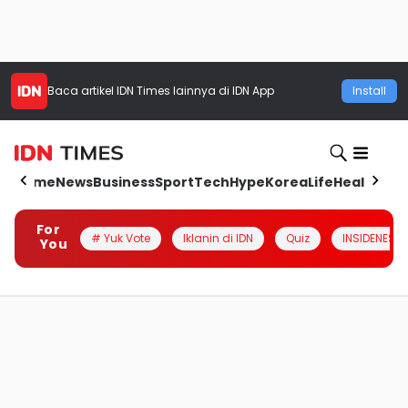
Baca artikel
IDN Times
lainnya di IDN App
Install
Home
News
Business
Sport
Tech
Hype
Korea
Life
Health
Aut
For
# Yuk Vote
Iklanin di IDN
Quiz
INSIDENESIA
You