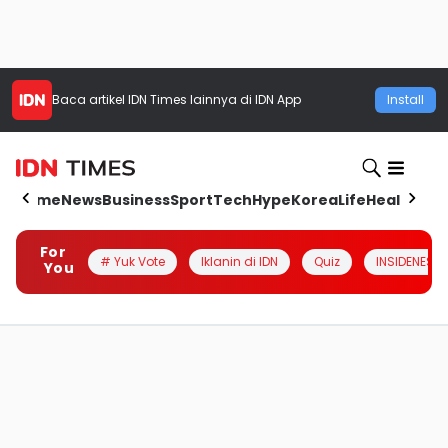
Baca artikel
IDN Times
lainnya di IDN App
Install
Home
News
Business
Sport
Tech
Hype
Korea
Life
Health
Aut
For
# Yuk Vote
Iklanin di IDN
Quiz
INSIDENESIA
You