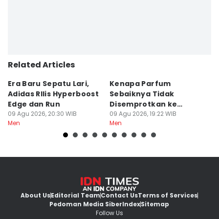
Related Articles
Era Baru Sepatu Lari,
Kenapa Parfum
A
Adidas RIlis Hyperboost
Sebaiknya Tidak
Ke
Edge dan Run
Disemprotkan ke
an
09 Agu 2026, 20:30 WIB
Pakaian?
09 Agu 2026, 19:22 WIB
09
Men
Men
M
About Us
Editorial Team
Contact Us
Terms of Services
Pedoman Media Siber
Index
Sitemap
Follow Us