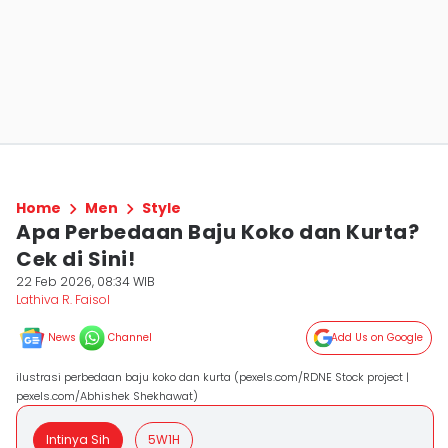
Home
Men
Style
Apa Perbedaan Baju Koko dan Kurta?
Cek di Sini!
22 Feb 2026, 08:34 WIB
Lathiva R. Faisol
News
Channel
Add Us on Google
ilustrasi perbedaan baju koko dan kurta (pexels.com/RDNE Stock project |
pexels.com/Abhishek Shekhawat)
Intinya Sih
5W1H