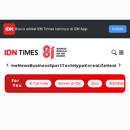
Baca artikel
IDN Times
lainnya di IDN App
Install
Home
News
Business
Sport
Tech
Hype
Korea
Life
Health
Aut
For
# Yuk Vote
Iklanin di IDN
Quiz
INSIDENESIA
You