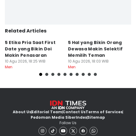
Related Articles
5 Etika Pria Saat First
5 Hal yang Bikin Orang
8 
Date yang Bikin Doi
Dewasa Makin Selektif
S
Makin Penasaran
Memilih Teman
B
10 Agu 2026, 18:25 WIB
10 Agu 2026, 18:03 WIB
10
Men
Men
M
About Us
Editorial Team
Contact Us
Terms of Services
Pedoman Media Siber
Index
Sitemap
Follow Us