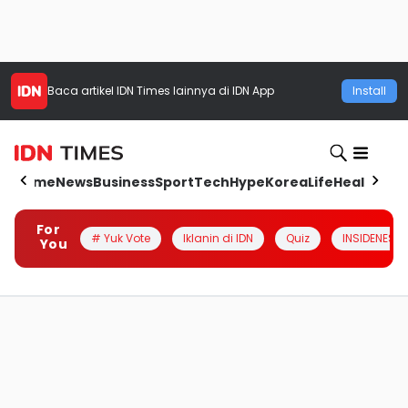
Baca artikel
IDN Times
lainnya di IDN App
Install
Home
News
Business
Sport
Tech
Hype
Korea
Life
Health
Aut
For
# Yuk Vote
Iklanin di IDN
Quiz
INSIDENESIA
You