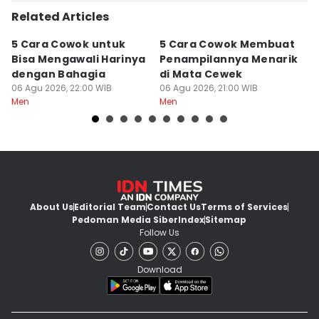
Related Articles
5 Cara Cowok untuk
5 Cara Cowok Membuat
5
Bisa Mengawali Harinya
Penampilannya Menarik
B
dengan Bahagia
di Mata Cewek
S
06 Agu 2026, 22:00 WIB
06 Agu 2026, 21:00 WIB
06
Men
Men
M
About Us
Editorial Team
Contact Us
Terms of Services
Pedoman Media Siber
Index
Sitemap
Follow Us
Download