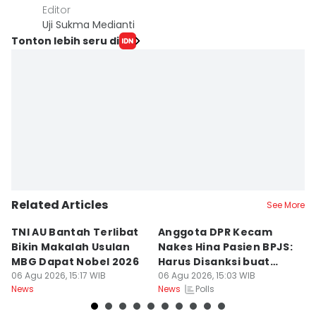
Editor
Uji Sukma Medianti
Tonton lebih seru di
Related Articles
See More
TNI AU Bantah Terlibat
Anggota DPR Kecam
K
Bikin Makalah Usulan
Nakes Hina Pasien BPJS:
R
MBG Dapat Nobel 2026
Harus Disanksi buat
D
06 Agu 2026, 15:17 WIB
Pelajaran
06 Agu 2026, 15:03 WIB
S
06
Polls
News
News
Ne