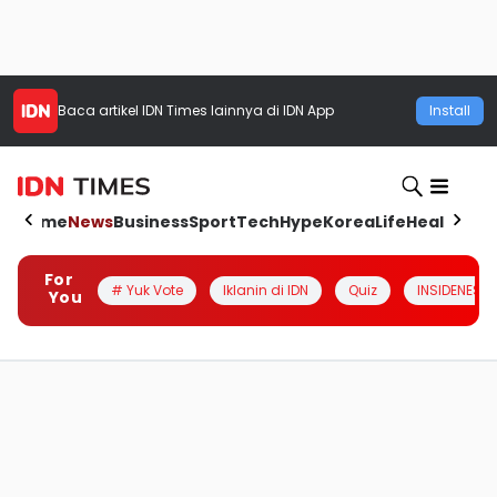
Baca artikel
IDN Times
lainnya di IDN App
Install
Home
News
Business
Sport
Tech
Hype
Korea
Life
Health
Aut
For
# Yuk Vote
Iklanin di IDN
Quiz
INSIDENESIA
You