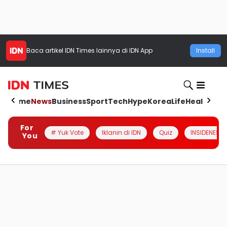
Baca artikel
IDN Times
lainnya di IDN App
Install
Home
News
Business
Sport
Tech
Hype
Korea
Life
Health
Aut
For
# Yuk Vote
Iklanin di IDN
Quiz
INSIDENESIA
You