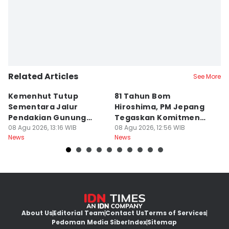
Related Articles
See More
Kemenhut Tutup
81 Tahun Bom
B
Sementara Jalur
Hiroshima, PM Jepang
H
Pendakian Gunung
Tegaskan Komitmen
d
Gede Pangrango
08 Agu 2026, 13:16 WIB
Bebas Nuklir
08 Agu 2026, 12:56 WIB
08
News
News
Ne
About Us
Editorial Team
Contact Us
Terms of Services
Pedoman Media Siber
Index
Sitemap