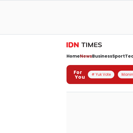
Home
News
Business
Sport
Te
For
# Yuk Vote
Iklanin
You