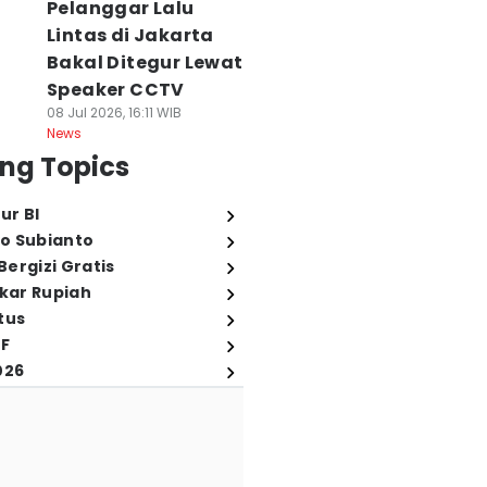
Pelanggar Lalu
Lintas di Jakarta
Bakal Ditegur Lewat
Speaker CCTV
08 Jul 2026, 16:11 WIB
News
ng Topics
ur BI
o Subianto
ergizi Gratis
ukar Rupiah
tus
FF
026