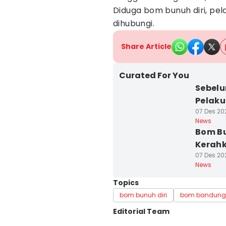
Diduga bom bunuh diri, pel
dihubungi.
Share Article
Curated For You
Sebelu
Pelaku
07 Des 202
News
Bom Bu
Kerahk
07 Des 202
News
Topics
bom bunuh diri
bom bandung
Editorial Team