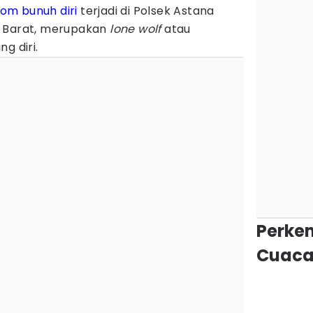
om bunuh diri
terjadi di Polsek Astana
a Barat, merupakan
lone wolf
atau
g diri.
Perke
Cuaca