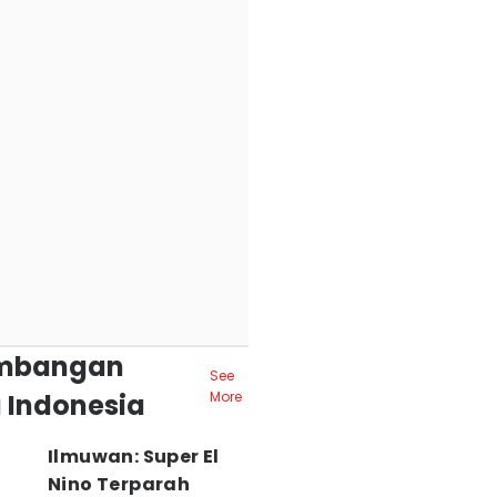
mbangan
See
 Indonesia
More
Ilmuwan: Super El
Nino Terparah