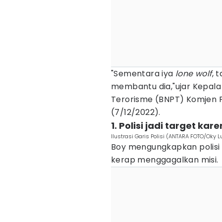
"Sementara iya
lone wolf
, 
membantu dia,"ujar Kepal
Terorisme (BNPT) Komjen P
(7/12/2022).
1. Polisi jadi target ka
Ilustrasi Garis Polisi (ANTARA FOTO/Oky
Boy mengungkapkan polisi
kerap menggagalkan misi.