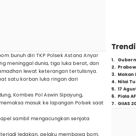
Trendi
bom bunuh diri TKP Polsek Astana Anyar
1
.
Gubern
ang meninggal dunia, tiga luka berat, dan
2
.
Prabow
Ramadhan lewat keterangan tertulisnya.
3
.
Makan B
pat satu korban luka ringan dari
4
.
Nilai T
5
.
17 Agus
ung, Kombes Pol Aswin Sipayung,
6
.
Piala A
memaksa masuk ke lapangan Polsek saat
7
.
GIIAS 2
 apel sambil mengacungkan senjata
 terjadi ledakan, pelaku membawa bom.