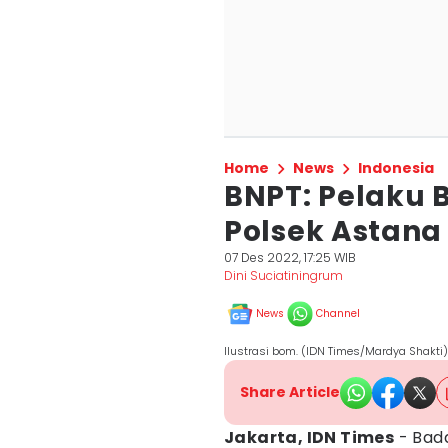
Home
News
Indonesia
BNPT: Pelaku 
Polsek Astana
07 Des 2022, 17:25 WIB
Dini Suciatiningrum
News
Channel
Ilustrasi bom. (IDN Times/Mardya Shakti)
Share Article
Jakarta, IDN Times
- Bad