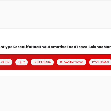
ch
Hype
Korea
Life
Health
Automotive
Food
Travel
Science
Me
 di IDN
Quiz
INSIDENESIA
#LokalBerdaya
Profil Dokter