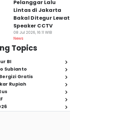
Pelanggar Lalu
Lintas di Jakarta
Bakal Ditegur Lewat
Speaker CCTV
08 Jul 2026, 16:11 WIB
News
ng Topics
ur BI
o Subianto
ergizi Gratis
ukar Rupiah
tus
FF
026