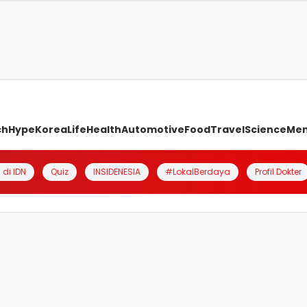
ch
Hype
Korea
Life
Health
Automotive
Food
Travel
Science
Me
 di IDN
Quiz
INSIDENESIA
#LokalBerdaya
Profil Dokter