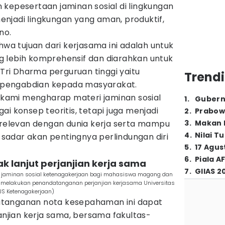
 kepesertaan jaminan sosial di lingkungan
njadi lingkungan yang aman, produktif,
no.
 tujuan dari kerjasama ini adalah untuk
 lebih komprehensif dan diarahkan untuk
ri Dharma perguruan tinggi yaitu
Trendi
an pengabdian kepada masyarakat.
, kami mengharap materi jaminan sosial
1
.
Gubern
i konsep teoritis, tetapi juga menjadi
2
.
Prabow
, relevan dengan dunia kerja serta mampu
3
.
Makan B
4
.
Nilai T
adar akan pentingnya perlindungan diri
5
.
17 Agus
6
.
Piala A
k lanjut perjanjian kerja sama
7
.
GIIAS 2
 jaminan sosial ketenagakerjaan bagi mahasiswa magang dan
n melakukan penandatanganan perjanjian kerjasama Universitas
PJS Ketenagakerjaan)
tanganan nota kesepahaman ini dapat
janjian kerja sama, bersama fakultas-