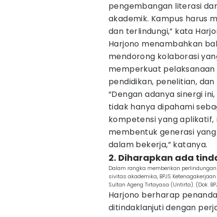
pengembangan literasi dan
akademik. Kampus harus me
dan terlindungi,” kata Harjo
Harjono menambahkan bahwa
mendorong kolaborasi yang
memperkuat pelaksanaan T
pendidikan, penelitian, d
“Dengan adanya sinergi ini
tidak hanya dipahami sebaga
kompetensi yang aplikatif
membentuk generasi yang s
dalam bekerja,” katanya.
2. Diharapkan ada tinda
Dalam rangka memberikan perlindungan
sivitas akademika, BPJS Ketenagakerjaa
Sultan Ageng Tirtayasa (Untirta). (Dok. B
Harjono berharap penanda
ditindaklanjuti dengan per