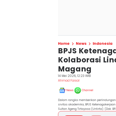
Home
News
Indonesia
BPJS Ketenaga
Kolaborasi Li
Magang
14 Mei 2026, 12:23 WIB
Ahmad Faisal
News
Channel
Dalam rangka memberikan perlindungan
sivitas akademika, BPJS Ketenagakerjaa
Sultan Ageng Tirtayasa (Untirta). (Dok. B