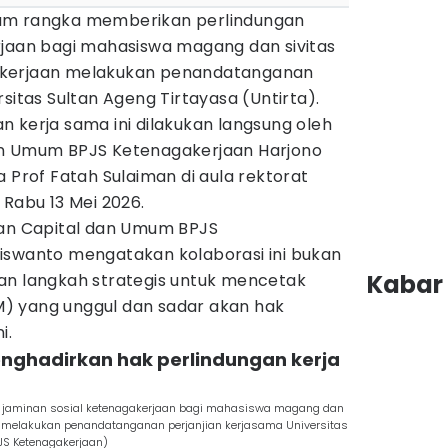
am rangka memberikan perlindungan
rjaan bagi mahasiswa magang dan sivitas
akerjaan melakukan penandatanganan
sitas Sultan Ageng Tirtayasa (Untirta).
 kerja sama ini dilakukan langsung oleh
an Umum BPJS Ketenagakerjaan Harjono
a Prof Fatah Sulaiman di aula rektorat
 Rabu 13 Mei 2026.
man Capital dan Umum BPJS
iswanto mengatakan kolaborasi ini bukan
Kabar 
an langkah strategis untuk mencetak
) yang unggul dan sadar akan hak
i.
enghadirkan hak perlindungan kerja
 jaminan sosial ketenagakerjaan bagi mahasiswa magang dan
n melakukan penandatanganan perjanjian kerjasama Universitas
PJS Ketenagakerjaan)