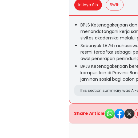
Intinya Sih
5W1H
BPJS Ketenagakerjaan dan 
menandatangani kerja sa
sivitas akademika melalui
Sebanyak 1.876 mahasiswa 
resmi terdaftar sebagai p
awal penerapan perlindunga
BPJS Ketenagakerjaan ber
kampus lain di Provinsi B
jaminan sosial bagi calon 
This section summary was AI-a
Share Article