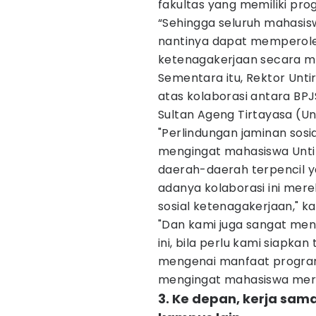
fakultas yang memiliki pr
“Sehingga seluruh mahasis
nantinya dapat memperoleh
ketenagakerjaan secara me
Sementara itu, Rektor Unti
atas kolaborasi antara BP
Sultan Ageng Tirtayasa (Unt
"Perlindungan jaminan sosi
mengingat mahasiswa Unti
daerah-daerah terpencil y
adanya kolaborasi ini mere
sosial ketenagakerjaan," k
"Dan kami juga sangat me
ini, bila perlu kami siapk
mengenai manfaat program 
mengingat mahasiswa merup
3. Ke depan, kerja sa