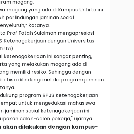
ogram magang.
wa magang yang ada di Kampus Untirta ini
 perlindungan jaminan sosial
nyeluruh,” katanya.
rta Prof Fatah Sulaiman mengapresiasi
JS Ketenagakerjaan dengan Universitas
irta).
al ketenagakerjaan ini sangat penting,
rta yang melakukan magang ada di
ang memiliki resiko. Sehingga dengan
ka bisa dilindungi melalui program jaminan
atanya.
ndukung program BPJS Ketenagakerjaan
an tempat untuk mengedukasi mahasiswa
jaminan sosial ketenagakerjaan ini
akan calon-calon pekerja," ujarnya.
ma akan dilakukan dengan kampus-