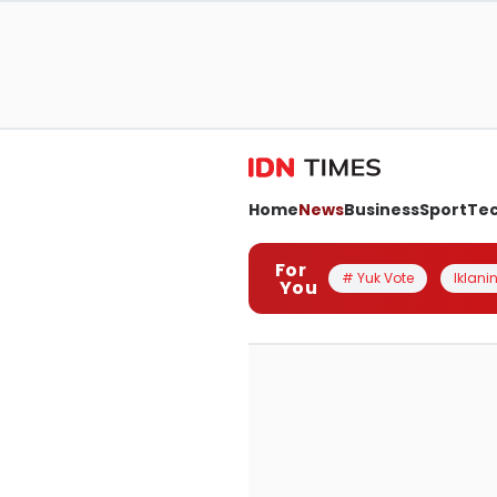
Home
News
Business
Sport
Te
For
# Yuk Vote
Iklanin
You