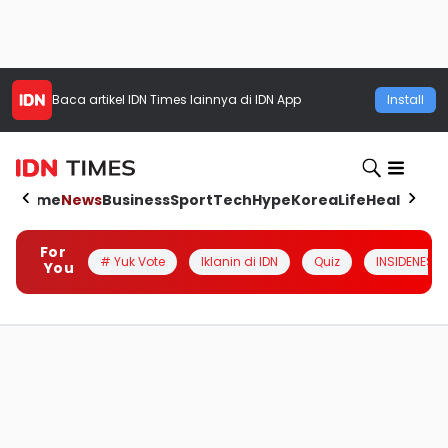
Baca artikel
IDN Times
lainnya di IDN App
Install
Home
News
Business
Sport
Tech
Hype
Korea
Life
Health
Aut
For
# Yuk Vote
Iklanin di IDN
Quiz
INSIDENESIA
You