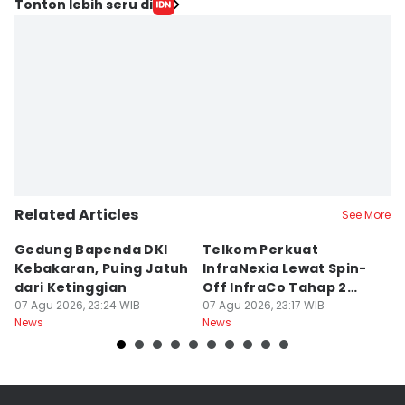
Tonton lebih seru di
Related Articles
See More
Gedung Bapenda DKI
Telkom Perkuat
G
Kebakaran, Puing Jatuh
InfraNexia Lewat Spin-
J
dari Ketinggian
Off InfraCo Tahap 2
07
Ne
07 Agu 2026, 23:24 WIB
Rp49,9 T
07 Agu 2026, 23:17 WIB
News
News