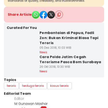
standards of quality, credibility, and trustworthiness.
Share Article
Curated For You
Pembantaian di Papua, Fadli
Zon: Bukan Kriminal Biasa Tapi
Teroris
05 Des 2018, 10:03 WIB
News
Cara Polda Jatim Cegah
Terorisme Pasca Bom Surabaya
26 Okt 2018, 13:30 WIB
News
Topics
teroris
terduga teroris
kasus teroris
Editorial Team
Editor
M Gunawan Mashar