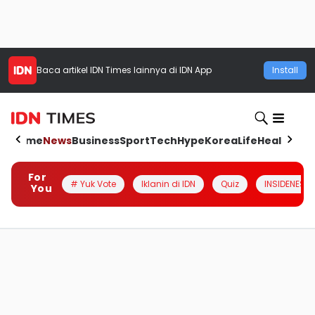
Baca artikel
IDN Times
lainnya di IDN App
Install
Home
News
Business
Sport
Tech
Hype
Korea
Life
Health
Aut
For
# Yuk Vote
Iklanin di IDN
Quiz
INSIDENESIA
You