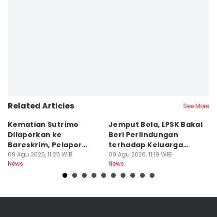
Related Articles
See More
Kematian Sutrimo
Jemput Bola, LPSK Bakal
D
Dilaporkan ke
Beri Perlindungan
In
Bareskrim, Pelapor
terhadap Keluarga
C
Minta Ekshumasi
09 Agu 2026, 11:25 WIB
Sutrimo
09 Agu 2026, 11:19 WIB
A
09
News
News
Ne