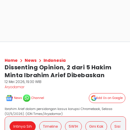
Home
News
Indonesia
Dissenting Opinion, 2 dari 5 Hakim
Minta Ibrahim Arief Dibebaskan
12 Mei 2026, 19:30 WIB
Aryodamar
News
Channel
Add Us on Google
Ibrahim Arief dalam persidangan kasus korupsi Chromebook, Selasa
(12/5/2026). (IDN Times/Aryodamar)
Intinya Sih
Timeline
5W1H
Gini Kak
Sisi Posit