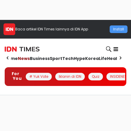
Baca artikel
IDN Times
lainnya di IDN App
Install
Home
News
Business
Sport
Tech
Hype
Korea
Life
Health
Aut
For
# Yuk Vote
Iklanin di IDN
Quiz
INSIDENESIA
You