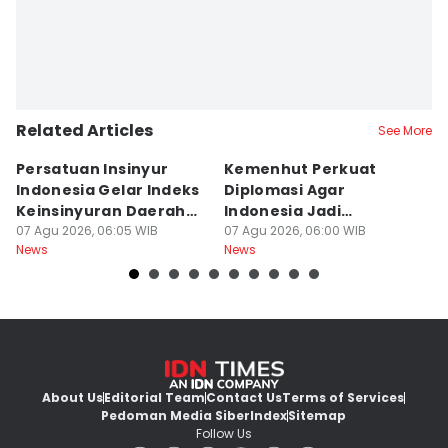
Related Articles
See More
Persatuan Insinyur
Kemenhut Perkuat
T
Indonesia Gelar Indeks
Diplomasi Agar
N
Keinsinyuran Daerah
Indonesia Jadi
h
dan CAFEO 44
07 Agu 2026, 06:05 WIB
Pemimpin Kehutanan
07 Agu 2026, 06:00 WIB
Ti
07
News
News
Ne
Global
About Us
Editorial Team
Contact Us
Terms of Services
Pedoman Media Siber
Index
Sitemap
Follow Us