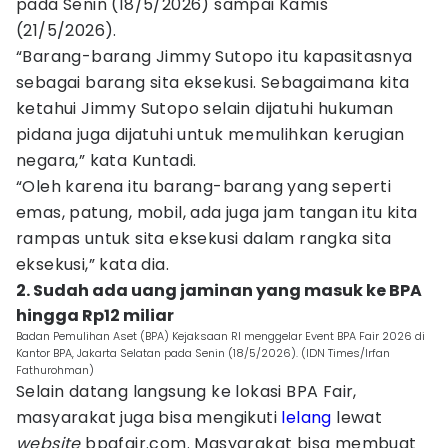
pada
Senin (18/5/2026) sampai Kamis
(21/5/2026).
“Barang-barang Jimmy Sutopo itu kapasitasnya
sebagai barang sita eksekusi. Sebagaimana kita
ketahui Jimmy Sutopo selain dijatuhi hukuman
pidana juga dijatuhi untuk memulihkan kerugian
negara,” kata Kuntadi.
“Oleh karena itu barang-barang yang seperti
emas, patung, mobil, ada juga jam tangan itu kita
rampas untuk sita eksekusi dalam rangka sita
eksekusi,” kata dia.
2. Sudah ada uang jaminan yang masuk ke BPA
hingga Rp12 miliar
Badan Pemulihan Aset (BPA) Kejaksaan RI menggelar Event BPA Fair 2026 di
Kantor BPA, Jakarta Selatan pada Senin (18/5/2026). (IDN Times/Irfan
Fathurohman)
Selain datang langsung ke lokasi BPA Fair,
masyarakat juga bisa mengikuti
lelang
lewat
website
bpafair.com. Masyarakat bisa membuat