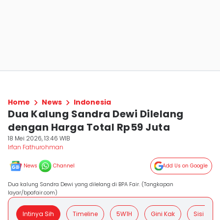
Home
News
Indonesia
Dua Kalung Sandra Dewi Dilelang
dengan Harga Total Rp59 Juta
18 Mei 2026, 13:46 WIB
Irfan Fathurohman
News
Channel
Add Us on Google
Dua kalung Sandra Dewi yang dilelang di BPA Fair. (Tangkapan
layar/bpafair.com)
Intinya Sih
Timeline
5W1H
Gini Kak
Sisi Posit