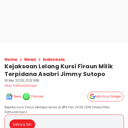
Home
News
Indonesia
Kejaksaan Lelang Kursi Firaun Milik
Terpidana Asabri Jimmy Sutopo
18 Mei 2026, 13:31 WIB
Irfan Fathurohman
News
Channel
Add Us on Google
Replika kursi firaun berlapis emas di BPA Fair 2026 (IDN Times/Irfan
Fathurohman)
Intinya Sih