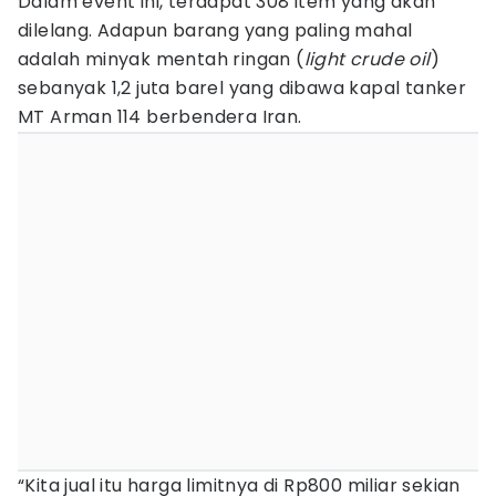
Dalam event ini, terdapat 308 item yang akan
dilelang. Adapun barang yang paling mahal
adalah minyak mentah ringan (
light crude oil
)
sebanyak 1,2 juta barel yang dibawa kapal tanker
MT Arman 114 berbendera Iran.
“Kita jual itu harga limitnya di Rp800 miliar sekian