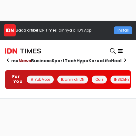
Baca artikel
IDN Times
lainnya di IDN App
Install
Home
News
Business
Sport
Tech
Hype
Korea
Life
Health
Aut
For
# Yuk Vote
Iklanin di IDN
Quiz
INSIDENESIA
You