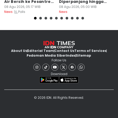
Air Bersih ke Pesantren
Diperpanjang hingga
C
Madura
08 Agu 2026, 05:17 WIB
Prabowo Evaluasi Bahlil
08 Agu 2026, 05:00 WIB
08
Polls
News
News
Ne
About Us
Editorial Team
Contact Us
Terms of Services
Pedoman Media Siber
Index
Sitemap
Follow Us
Download
© 2026 IDN. All Rights Reserved.