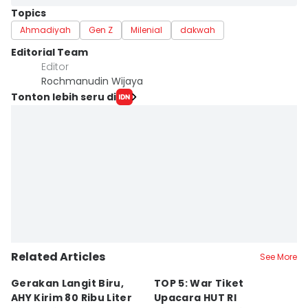
Topics
Ahmadiyah
Gen Z
Milenial
dakwah
Editorial Team
Editor
Rochmanudin Wijaya
Tonton lebih seru di
Related Articles
See More
Gerakan Langit Biru,
TOP 5: War Tiket
2
AHY Kirim 80 Ribu Liter
Upacara HUT RI
K