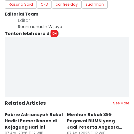
Rasuna Said
CFD
car free day
sudirman
Editorial Team
Editor
Rochmanudin Wijaya
Tonton lebih seru di
Related Articles
See More
Febrie Adriansyah Bakal
Menhan Bekali 399
D
Hadiri Pemeriksaan di
Pegawai BUMN yang
P
Kejagung Hari ini
Jadi Peserta Angkatan
M
07 Agu 2026, 11:12 WIB
Perdana URI
07 Agu 2026, 11:12 WIB
P
07