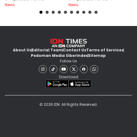
News
News
Ne
About Us
Editorial Team
Contact Us
Terms of Services
Pedoman Media Siber
Index
Sitemap
Follow Us
Download
© 2026 IDN. All Rights Reserved.