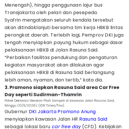
Menengah), hingga penggunaan lajur bus
Transjakarta oleh pelari dan pesepeda.
Syafrin mengatakan seluruh kendala tersebut
akan ditindaklanjuti bersama tim kerja HBKB lintas
perangkat daerah. Terlebih lagi, Pemprov DKI juga
tengah menyiapkan payung hukum sebagai dasar
pelaksanaan HBKB di Jalan Rasuna Said.
“Perbaikan fasilitas pendukung dan pengaturan
kegiatan masyarakat akan dilakukan agar
pelaksanaan HBKB di Rasuna Said berlangsung
lebih aman, nyaman, dan tertib,” kata dia.
3. Pramono siapkan Rasuna Said area Car Free
Day seperti Sudirman-Thamrin
Potret Deklarasi Gerakan Pilah Sampah di kawasan Jalan Rasuna Said,
Minggu (10/5/2026). (IDN Times/Tino).
Gubernur
DKI Jakarta
Pramono Anung
menyiapkan kawasan Jalan HR
Rasuna Said
sebagai lokasi baru
car free day
(CFD). Kebijakan