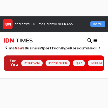
Baca artikel
IDN Times
lainnya di IDN App
Install
Home
News
Business
Sport
Tech
Hype
Korea
Life
Health
Aut
For
# Yuk Vote
Iklanin di IDN
Quiz
INSIDENESIA
You