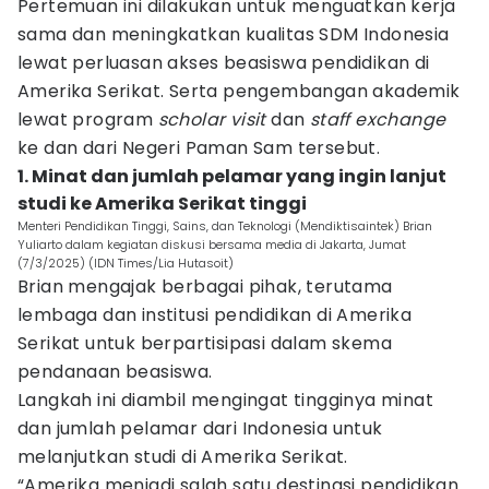
Pertemuan ini dilakukan untuk menguatkan kerja
sama dan meningkatkan kualitas SDM Indonesia
lewat perluasan akses beasiswa pendidikan di
Amerika Serikat. Serta pengembangan akademik
lewat program
scholar visit
dan
staff exchange
ke dan dari Negeri Paman Sam tersebut.
1. Minat dan jumlah pelamar yang ingin lanjut
studi ke Amerika Serikat tinggi
Menteri Pendidikan Tinggi, Sains, dan Teknologi (Mendiktisaintek) Brian
Yuliarto dalam kegiatan diskusi bersama media di Jakarta, Jumat
(7/3/2025) (IDN Times/Lia Hutasoit)
Brian mengajak berbagai pihak, terutama
lembaga dan institusi pendidikan di Amerika
Serikat untuk berpartisipasi dalam skema
pendanaan beasiswa.
Langkah ini diambil mengingat tingginya minat
dan jumlah pelamar dari Indonesia untuk
melanjutkan studi di Amerika Serikat.
“Amerika menjadi salah satu destinasi pendidikan