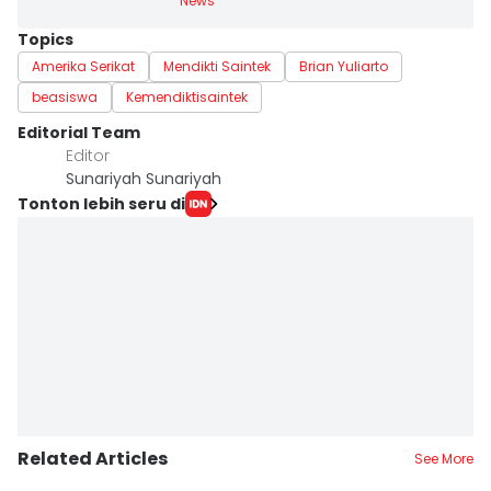
News
Topics
Amerika Serikat
Mendikti Saintek
Brian Yuliarto
beasiswa
Kemendiktisaintek
Editorial Team
Editor
Sunariyah Sunariyah
Tonton lebih seru di
Related Articles
See More