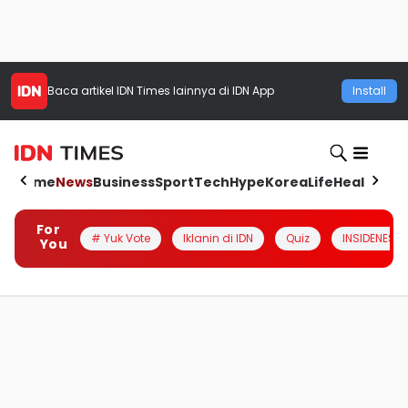
Baca artikel
IDN Times
lainnya di IDN App
Install
Home
News
Business
Sport
Tech
Hype
Korea
Life
Health
Aut
For
# Yuk Vote
Iklanin di IDN
Quiz
INSIDENESIA
You