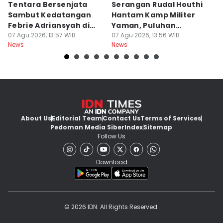
Tentara Bersenjata
Serangan Rudal Houthi
F
Sambut Kedatangan
Hantam Kamp Militer
d
Febrie Adriansyah di
Yaman, Puluhan
R
Kejagung
07 Agu 2026, 13:57 WIB
Tentara Tewas
07 Agu 2026, 13:56 WIB
D
07
News
News
Ne
About Us
Editorial Team
Contact Us
Terms of Services
Pedoman Media Siber
Index
Sitemap
Follow Us
Download
© 2026 IDN. All Rights Reserved.