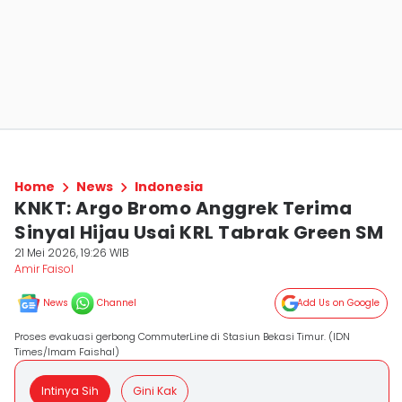
Home
News
Indonesia
KNKT: Argo Bromo Anggrek Terima
Sinyal Hijau Usai KRL Tabrak Green SM
21 Mei 2026, 19:26 WIB
Amir Faisol
News
Channel
Add Us on Google
Proses evakuasi gerbong CommuterLine di Stasiun Bekasi Timur. (IDN
Times/Imam Faishal)
Intinya Sih
Gini Kak