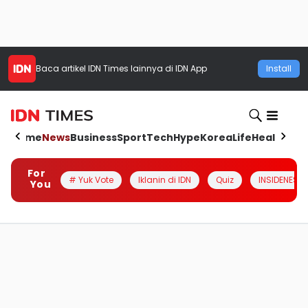
Baca artikel
IDN Times
lainnya di IDN App
Install
Home
News
Business
Sport
Tech
Hype
Korea
Life
Health
Aut
For
# Yuk Vote
Iklanin di IDN
Quiz
INSIDENESIA
You