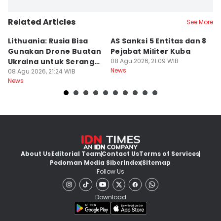
Related Articles
See More
Lithuania: Rusia Bisa
AS Sanksi 5 Entitas dan 8
R
Gunakan Drone Buatan
Pejabat Militer Kuba
T
Ukraina untuk Serang
08 Agu 2026, 21:09 WIB
K
News
Baltik
08 Agu 2026, 21:24 WIB
U
08
News
Ne
About Us
Editorial Team
Contact Us
Terms of Services
Pedoman Media Siber
Index
Sitemap
Follow Us
Download