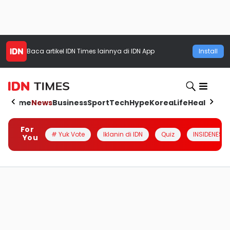
Baca artikel
IDN Times
lainnya di IDN App
Install
Home
News
Business
Sport
Tech
Hype
Korea
Life
Health
Aut
For
# Yuk Vote
Iklanin di IDN
Quiz
INSIDENESIA
You