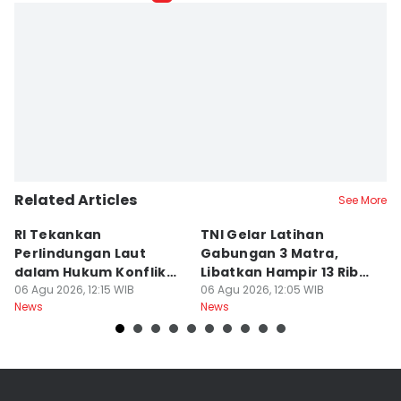
Related Articles
See More
RI Tekankan
TNI Gelar Latihan
R
Perlindungan Laut
Gabungan 3 Matra,
A
dalam Hukum Konflik
Libatkan Hampir 13 Ribu
S
Bersenjata
06 Agu 2026, 12:15 WIB
Personel
06 Agu 2026, 12:05 WIB
06
News
News
Ne