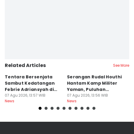
Related Articles
See More
Tentara Bersenjata
Serangan Rudal Houthi
F
Sambut Kedatangan
Hantam Kamp Militer
d
Febrie Adriansyah di
Yaman, Puluhan
R
Kejagung
07 Agu 2026, 13:57 WIB
Tentara Tewas
07 Agu 2026, 13:56 WIB
D
07
News
News
Ne