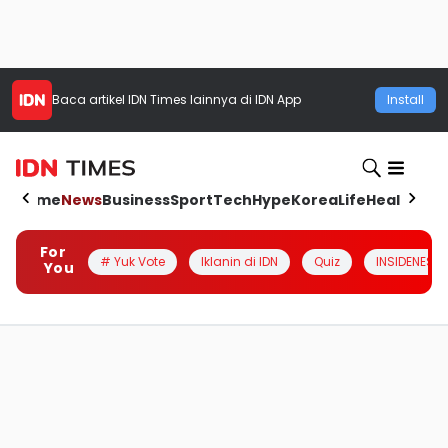
Baca artikel
IDN Times
lainnya di IDN App
Install
Home
News
Business
Sport
Tech
Hype
Korea
Life
Health
Aut
For
# Yuk Vote
Iklanin di IDN
Quiz
INSIDENESIA
You