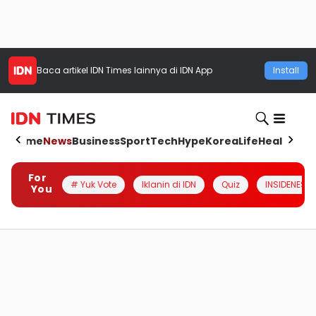
Baca artikel
IDN Times
lainnya di IDN App
Install
Home
News
Business
Sport
Tech
Hype
Korea
Life
Health
Aut
For
# Yuk Vote
Iklanin di IDN
Quiz
INSIDENESIA
You