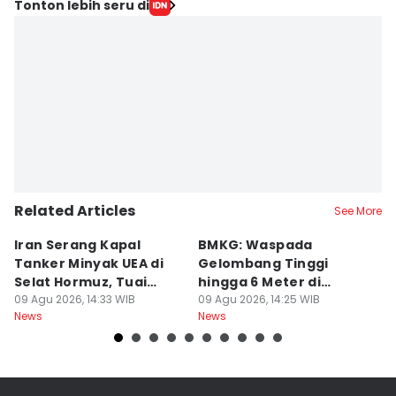
Tonton lebih seru di
Related Articles
See More
Iran Serang Kapal
BMKG: Waspada
K
Tanker Minyak UEA di
Gelombang Tinggi
P
Selat Hormuz, Tuai
hingga 6 Meter di
M
Kecaman
09 Agu 2026, 14:33 WIB
Beberapa Perairan RI
09 Agu 2026, 14:25 WIB
T
09
News
News
Ne