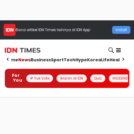
Baca artikel
IDN Times
lainnya di IDN App
Install
Home
News
Business
Sport
Tech
Hype
Korea
Life
Health
Aut
For
# Yuk Vote
Iklanin di IDN
Quiz
INSIDENESIA
You