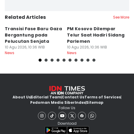
Related Articles
See More
Transisi Fase Baru Gaza
PM Kosovo Dilempar
A
Bergantung pada
Telur Saat Hadiri Sidang
P
Pelucutan Senjata
Parlemen
T
10 Agu 2026, 10:36 WIB
10 Agu 2026, 10:36 WIB
B
10
News
News
Ne
About Us
Editorial Team
Contact Us
Terms of Services
Pedoman Media Siber
Index
Sitemap
Follow Us
Download