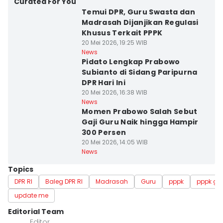
Curated For You
Temui DPR, Guru Swasta dan
Madrasah Dijanjikan Regulasi
Khusus Terkait PPPK
20 Mei 2026, 19:25 WIB
News
Pidato Lengkap Prabowo
Subianto di Sidang Paripurna
DPR Hari Ini
20 Mei 2026, 16:38 WIB
News
Momen Prabowo Salah Sebut
Gaji Guru Naik hingga Hampir
300 Persen
20 Mei 2026, 14:05 WIB
News
Topics
DPR RI
Baleg DPR RI
Madrasah
Guru
pppk
pppk gu
update me
Editorial Team
Editor