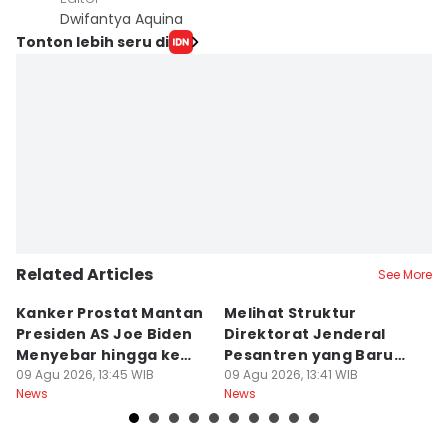
Dwifantya Aquina
Tonton lebih seru di
Related Articles
See More
Kanker Prostat Mantan
Melihat Struktur
S
Presiden AS Joe Biden
Direktorat Jenderal
T
Menyebar hingga ke
Pesantren yang Baru
G
Tulang
09 Agu 2026, 13:45 WIB
Berdiri
09 Agu 2026, 13:41 WIB
di
09
News
News
Ne