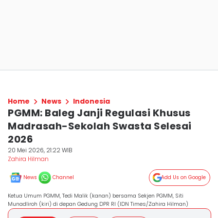
Home
News
Indonesia
PGMM: Baleg Janji Regulasi Khusus
Madrasah-Sekolah Swasta Selesai
2026
20 Mei 2026, 21:22 WIB
Zahira Hilman
News
Channel
Add Us on Google
Ketua Umum PGMM, Tedi Malik (kanan) bersama Sekjen PGMM, Siti
Munadliroh (kiri) di depan Gedung DPR RI (IDN Times/Zahira Hilman)