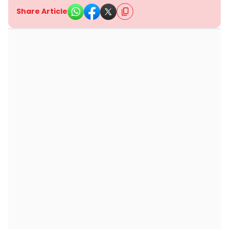
Share Article