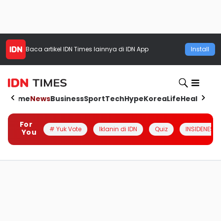
Baca artikel
IDN Times
lainnya di IDN App
Install
Home
News
Business
Sport
Tech
Hype
Korea
Life
Health
Aut
For
# Yuk Vote
Iklanin di IDN
Quiz
INSIDENESIA
You