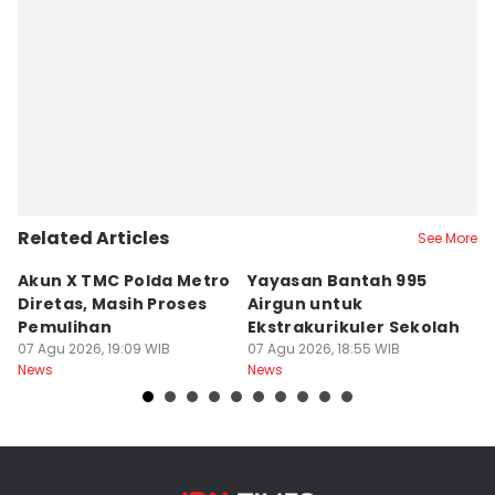
Santi Dewi
Editor
Jujuk Ernawati
Related Articles
See More
Akun X TMC Polda Metro
Yayasan Bantah 995
P
Diretas, Masih Proses
Airgun untuk
W
Pemulihan
Ekstrakurikuler Sekolah
ke
07 Agu 2026, 19:09 WIB
07 Agu 2026, 18:55 WIB
A
07
News
News
Ne