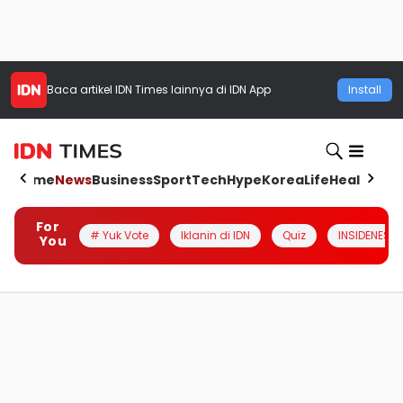
Baca artikel
IDN Times
lainnya di IDN App
Install
Home
News
Business
Sport
Tech
Hype
Korea
Life
Health
Aut
For
# Yuk Vote
Iklanin di IDN
Quiz
INSIDENESIA
You