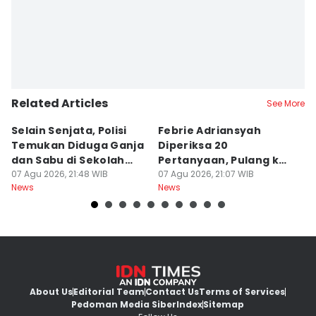
Related Articles
See More
Selain Senjata, Polisi
Febrie Adriansyah
L
Temukan Diduga Ganja
Diperiksa 20
P
dan Sabu di Sekolah
Pertanyaan, Pulang ke
B
Jaksel
07 Agu 2026, 21:48 WIB
KPK Pakai Rompi
07 Agu 2026, 21:07 WIB
D
07
News
News
Ne
About Us
Editorial Team
Contact Us
Terms of Services
Pedoman Media Siber
Index
Sitemap