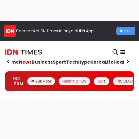
Baca artikel
IDN Times
lainnya di IDN App
Install
Home
News
Business
Sport
Tech
Hype
Korea
Life
Health
Aut
For
# Yuk Vote
Iklanin di IDN
Quiz
INSIDENESIA
You