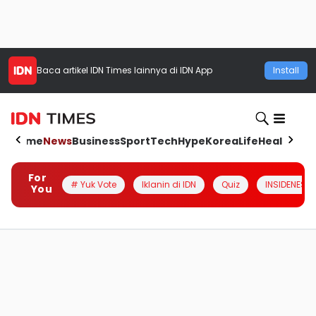
Baca artikel
IDN Times
lainnya di IDN App
Install
Home
News
Business
Sport
Tech
Hype
Korea
Life
Health
Aut
For
# Yuk Vote
Iklanin di IDN
Quiz
INSIDENESIA
You