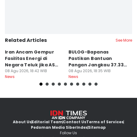
Related Articles
See More
Iran Ancam Gempur
BULOG-Bapanas
8
Fasilitas Energi di
Pastikan Bantuan
D
Negara Teluk jika AS
Pangan Jangkau 37.338
k
Menyerang
08 Agu 2026, 18:42 WIB
Penerima di Alor
08 Agu 2026, 18:35 WIB
08
News
News
Ne
About Us
Editorial Team
Contact Us
Terms of Services
Pedoman Media Siber
Index
Sitemap
Follow Us