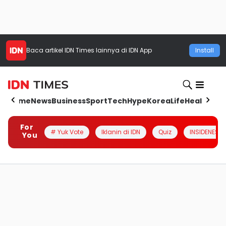
Baca artikel
IDN Times
lainnya di IDN App
Install
Home
News
Business
Sport
Tech
Hype
Korea
Life
Health
Aut
For
# Yuk Vote
Iklanin di IDN
Quiz
INSIDENESIA
You