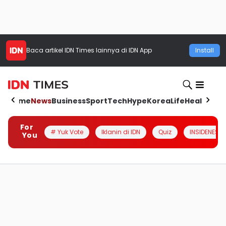
Baca artikel
IDN Times
lainnya di IDN App
Install
Home
News
Business
Sport
Tech
Hype
Korea
Life
Health
Aut
For
# Yuk Vote
Iklanin di IDN
Quiz
INSIDENESIA
You