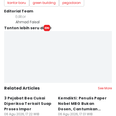
kantor baru
green building
pegadaian
Editorial Team
Editor
Ahmad Faisal
Tonton lebih seru di
Related Articles
See More
3 Pejabat Bea Cukai
Kemdikti: Penulis Paper
K
Diperiksa Terkait Suap
Nobel MBG Bukan
A
Proses Impor
Dosen, Cantumkan
P
06 Agu 2026, 17:22 WIB
Nama Tanpa
06 Agu 2026, 17:01 WIB
06