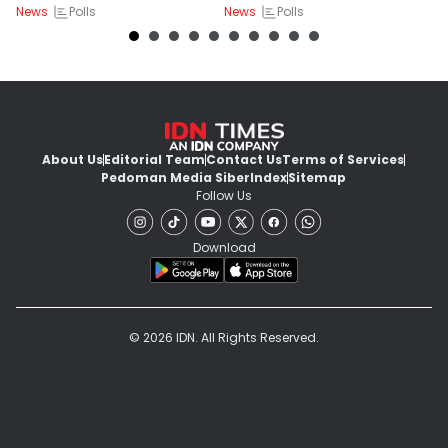
Polls
Polls
News
News
Ne
Persetujuan
About Us
Editorial Team
Contact Us
Terms of Services
Pedoman Media Siber
Index
Sitemap
Follow Us
Download
© 2026 IDN. All Rights Reserved.