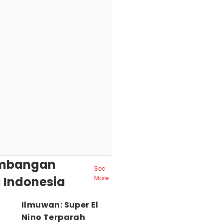
mbangan
See
 Indonesia
More
Ilmuwan: Super El
Nino Terparah