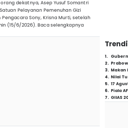
 orang dekatnya, Asep Yusuf Somantri
k Satuan Pelayanan Pemenuhan Gizi
n Pengacara Sony, Krisna Murti, setelah
in (15/6/2026). Baca selengkapnya
Trendi
1
.
Gubern
2
.
Prabow
3
.
Makan B
4
.
Nilai T
5
.
17 Agus
6
.
Piala A
7
.
GIIAS 2