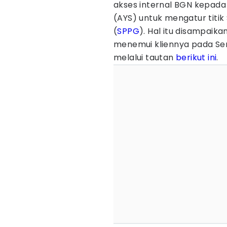
akses internal BGN kepada
(AYS) untuk mengatur titi
(
SPPG
). Hal itu disampaika
menemui kliennya pada Sen
melalui tautan
berikut ini
.