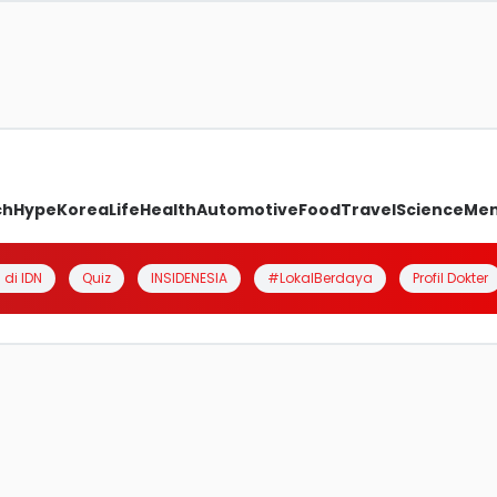
ch
Hype
Korea
Life
Health
Automotive
Food
Travel
Science
Me
 di IDN
Quiz
INSIDENESIA
#LokalBerdaya
Profil Dokter