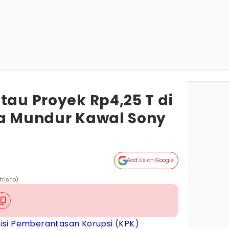
tau Proyek Rp4,25 T di
za Mundur Kawal Sony
Add Us on Google
trisno)
isi Pemberantasan Korupsi
(
KPK
)