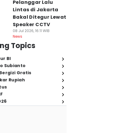
Pelanggar Lalu
Lintas di Jakarta
Bakal Ditegur Lewat
Speaker CCTV
08 Jul 2026, 16:11 WIB
News
ng Topics
ur BI
o Subianto
ergizi Gratis
ukar Rupiah
tus
FF
026