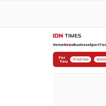
Home
News
Business
Sport
Te
For
# Yuk Vote
Iklanin
You