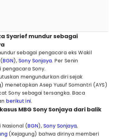
lza Syarief mundur sebagai
ya
ndur sebagai pengacara eks Wakil
(
BGN
),
Sony Sonjaya
. Per Senin
gi pengacara Sony.
utuskan mengundurkan diri sejak
g) menetapkan Asep Yusuf Somantri (AYS)
at Sony sebagai tersangka. Baca
tan
berikut ini
.
kasus MBG Sony Sonjaya dari balik
 Nasional (
BGN
),
Sony Sonjaya
,
ung
(Kejagung) bahwa dirinya memberi