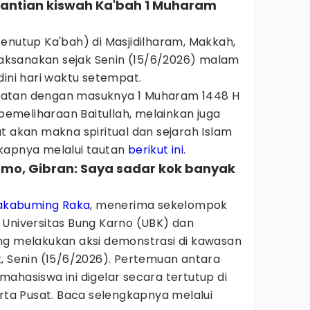
antian kiswah Ka'bah 1 Muharam
enutup Ka'bah) di Masjidilharam, Makkah,
ilaksanakan sejak Senin (15/6/2026) malam
dini hari waktu setempat.
patan dengan masuknya 1 Muharam 1448 H
 pemeliharaan Baitullah, melainkan juga
t akan makna spiritual dan sejarah Islam
kapnya melalui tautan
berikut ini
.
mo, Gibran: Saya sadar kok banyak
akabuming Raka
, menerima sekelompok
 Universitas Bung Karno (UBK) dan
ng melakukan aksi demonstrasi di kawasan
, Senin (15/6/2026). Pertemuan antara
ahasiswa ini digelar secara tertutup di
arta Pusat. Baca selengkapnya melalui