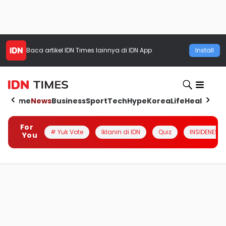
Baca artikel
IDN Times
lainnya di IDN App
Install
Home
News
Business
Sport
Tech
Hype
Korea
Life
Health
Aut
For
# Yuk Vote
Iklanin di IDN
Quiz
INSIDENESIA
You