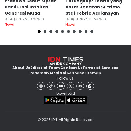
Prabowo Sebut Kiprah
Terungkap! Febrio yang
P
Bahlil Jadi Inspirasi
Antar Jenazah Sutrimo
Ki
Generasi Muda
Staf Febrie Adriansyah
M
07 Agu 2026, 19:51 WIB
07 Agu 2026, 19:50 WIB
07
News
News
Ne
About Us
Editorial Team
Contact Us
Terms of Services
Pedoman Media Siber
Index
Sitemap
Follow Us
Download
© 2026 IDN. All Rights Reserved.