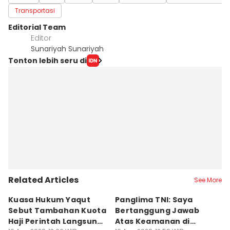
Transportasi
Editorial Team
Editor
Sunariyah Sunariyah
Tonton lebih seru di
Related Articles
See More
Kuasa Hukum Yaqut
Panglima TNI: Saya
D
Sebut Tambahan Kuota
Bertanggung Jawab
P
Haji Perintah Langsung
Atas Keamanan di
T