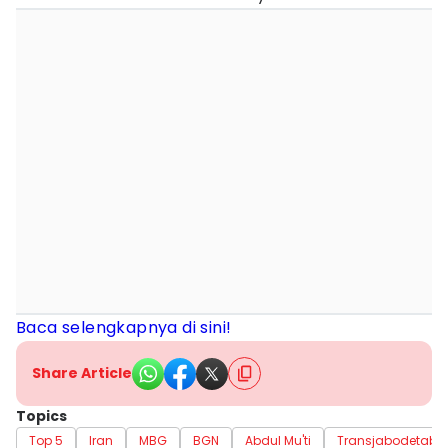
Baca selengkapnya di sini!
Share Article
Topics
Top 5
Iran
MBG
BGN
Abdul Mu'ti
Transjabodetabe