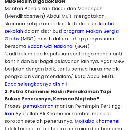
MBG Masih Digodok BGN
Menteri Pendidikan Dasar dan Menengah
(Mendikdasmen) Abdul Mu'ti mengatakan,
skenario kebijakan terkait keterlibatan
kantin
sekolah
dalam distribusi
program Makan Bergizi
Gratis
(MBG) masih dalam tahap penyusunan
bersama
Badan Gizi Nasional
(BGN).
"Jadi belum ada keputusan soal bagaimana nanti
kantin dan berbagai pelayanan lainnya. Agar MBG
berjalan dengan baik, tentu semua harus melalui
pengkajian yang mendalam," kata Abdul Mu'ti.
Baca selengkapnya di sini!
3. Putra Khamenei Hadiri Pemakaman Tapi
Bukan Penerusnya, Kemana Mojtaba?
Prosesi
pemakaman
mantan Pemimpin Tertinggi
Iran
Ayatollah Ali Khamenei kembali menjadi
sorotan setelah penerusnya,
Mojtaba Khamenei
,
tidak terlihat menghadiri rangkaian doa bersama