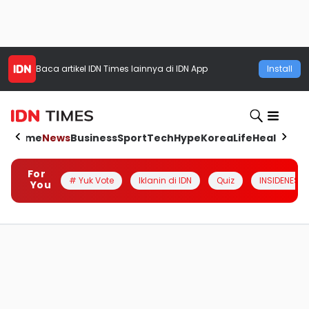
Baca artikel
IDN Times
lainnya di IDN App
Install
Home
News
Business
Sport
Tech
Hype
Korea
Life
Health
Aut
For
# Yuk Vote
Iklanin di IDN
Quiz
INSIDENESIA
You