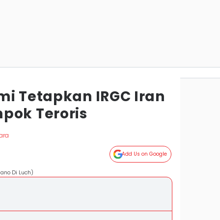
mi Tetapkan IRGC Iran
pok Teroris
ara
Add Us on Google
iano Di Luch)