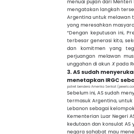
menuai pujian dari Menteri L
mengatakan langkah ters
Argentina untuk melawan 
yang meresahkan masyara
“Dengan keputusan ini, Pre
terbesar generasi kita, se
dan komitmen yang tegu
perjuangan melawan musu
unggahan di akun
X
pada R
3. AS sudah menyeruka
menetapkan IRGC sebag
potret bendera Amerika Serikat (pexels.co
Sebelum ini, AS sudah men
termasuk Argentina, untuk 
Lebanon sebagai kelompok 
Kementerian Luar Negeri AS
kedutaan dan konsulat AS 
negara sahabat mau menet