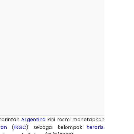
erintah
Argentina
kini resmi menetapkan
ran
(
IRGC
) sebagai kelompok
teroris
.