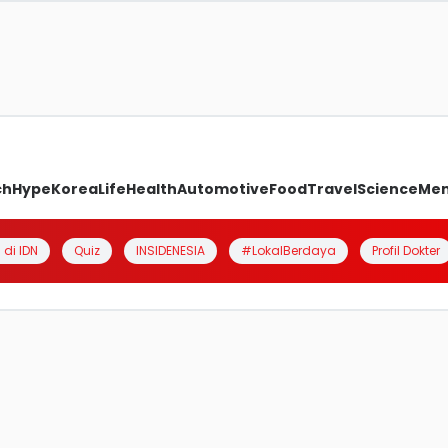
ch
Hype
Korea
Life
Health
Automotive
Food
Travel
Science
Me
 di IDN
Quiz
INSIDENESIA
#LokalBerdaya
Profil Dokter