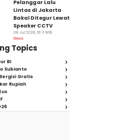
Pelanggar Lalu
Lintas di Jakarta
Bakal Ditegur Lewat
Speaker CCTV
08 Jul 2026, 16:11 WIB
News
ng Topics
ur BI
o Subianto
ergizi Gratis
ukar Rupiah
tus
FF
026