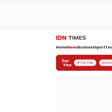
Home
News
Business
Sport
Te
For
# Yuk Vote
Iklanin
You