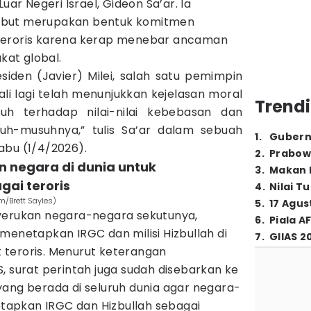
uar Negeri Israel, Gideon Sa’ar. Ia
ebut merupakan bentuk komitmen
teroris karena kerap menebar ancaman
kat global.
siden (Javier) Milei, salah satu pemimpin
kali lagi telah menunjukkan kejelasan moral
Trendi
h terhadap nilai-nilai kebebasan dan
h-musuhnya,” tulis Sa’ar dalam sebuah
1
.
Gubern
abu (1/4/2026).
2
.
Prabow
n negara di dunia untuk
3
.
Makan B
ai teroris
4
.
Nilai T
m/Brett Sayles)
5
.
17 Agus
yerukan negara-negara sekutunya,
6
.
Piala A
menetapkan IRGC dan milisi Hizbullah di
7
.
GIIAS 2
teroris. Menurut keterangan
, surat perintah juga sudah disebarkan ke
yang berada di seluruh dunia agar negara-
apkan IRGC dan Hizbullah sebagai