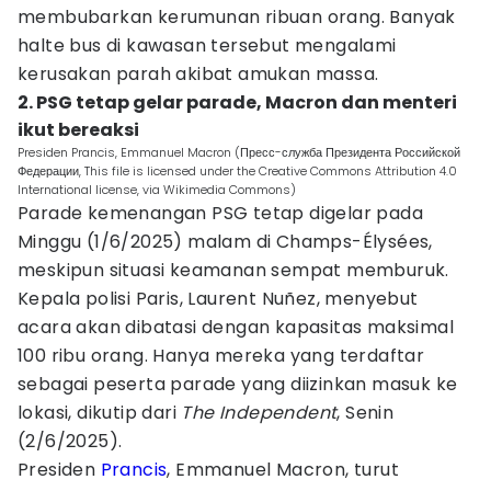
membubarkan kerumunan ribuan orang. Banyak
halte bus di kawasan tersebut mengalami
kerusakan parah akibat amukan massa.
2. PSG tetap gelar parade, Macron dan menteri
ikut bereaksi
Presiden Prancis, Emmanuel Macron (Пресс-служба Президента Российской
Федерации, This file is licensed under the Creative Commons Attribution 4.0
International license, via Wikimedia Commons)
Parade kemenangan PSG tetap digelar pada
Minggu (1/6/2025) malam di Champs-Élysées,
meskipun situasi keamanan sempat memburuk.
Kepala polisi Paris, Laurent Nuñez, menyebut
acara akan dibatasi dengan kapasitas maksimal
100 ribu orang. Hanya mereka yang terdaftar
sebagai peserta parade yang diizinkan masuk ke
lokasi, dikutip dari
The Independent
, Senin
(2/6/2025).
Presiden
Prancis
, Emmanuel Macron, turut