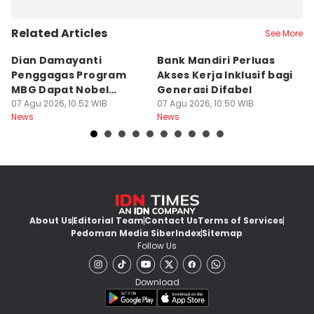
Related Articles
See More
Dian Damayanti
Bank Mandiri Perluas
G
Penggagas Program
Akses Kerja Inklusif bagi
S
MBG Dapat Nobel
Generasi Difabel
A
Perdamaian Minta Maaf
07 Agu 2026, 10:52 WIB
07 Agu 2026, 10:50 WIB
U
07
News
News
Ne
About Us
Editorial Team
Contact Us
Terms of Services
Pedoman Media Siber
Index
Sitemap
Follow Us
Download