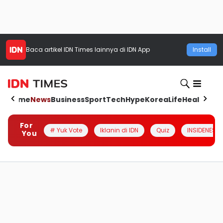
Baca artikel
IDN Times
lainnya di IDN App
Install
Home
News
Business
Sport
Tech
Hype
Korea
Life
Health
Aut
For
# Yuk Vote
Iklanin di IDN
Quiz
INSIDENESIA
You