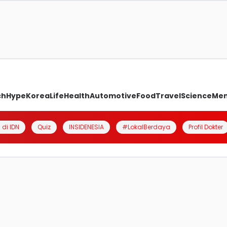
ch
Hype
Korea
Life
Health
Automotive
Food
Travel
Science
Me
 di IDN
Quiz
INSIDENESIA
#LokalBerdaya
Profil Dokter