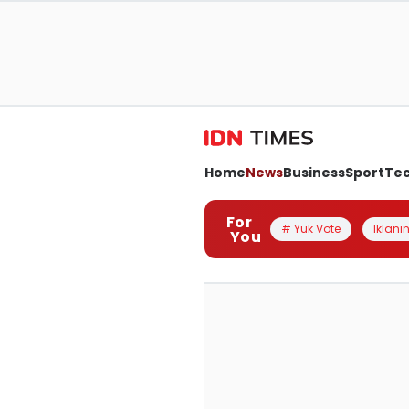
Home
News
Business
Sport
Te
For
# Yuk Vote
Iklanin
You