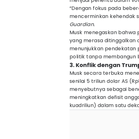
menjadi penentu dalam vot
“Dengan fokus pada beber
mencerminkan kehendak seja
Guardian.
Musk menegaskan bahwa par
yang merasa ditinggalkan ole
menunjukkan pendekatan 
politik tanpa membangun b
3. Konflik dengan Trum
Musk secara terbuka mene
senilai 5 triliun dolar AS (
menyebutnya sebagai benc
meningkatkan defisit anggar
kuadriliun) dalam satu dek