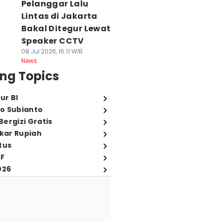
Pelanggar Lalu
Lintas di Jakarta
Bakal Ditegur Lewat
Speaker CCTV
08 Jul 2026, 16:11 WIB
News
ng Topics
ur BI
o Subianto
ergizi Gratis
ukar Rupiah
tus
FF
026