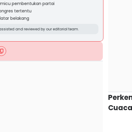
pemicu pembentukan partai
kongres tertentu
latar belakang
ssisted and reviewed by our editorial team.
Perke
Cuaca