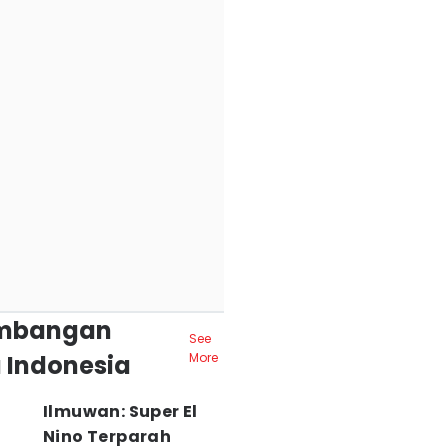
mbangan
See
 Indonesia
More
Ilmuwan: Super El
Nino Terparah