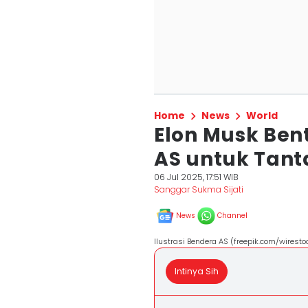
Home
News
World
Elon Musk Ben
AS untuk Tanta
06 Jul 2025, 17:51 WIB
Sanggar Sukma Sijati
News
Channel
Ilustrasi Bendera AS (freepik.com/wiresto
Intinya Sih