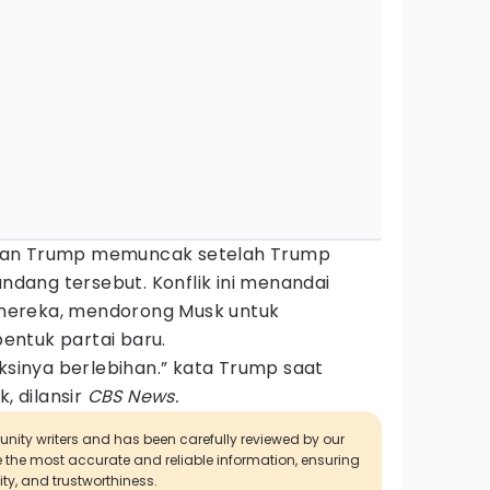
dan Trump memuncak setelah Trump
ang tersebut. Konflik ini menandai
k mereka, mendorong Musk untuk
ntuk partai baru.
aksinya berlebihan.” kata Trump saat
 dilansir
CBS News.
munity writers and has been carefully reviewed by our
de the most accurate and reliable information, ensuring
ity, and trustworthiness.