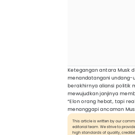
Ketegangan antara Musk 
menandatangani undang-und
berakhirnya aliansi politi
mewujudkan janjinya membe
“Elon orang hebat, tapi re
menanggapi ancaman Musk,
This article is written by our com
editorial team. We strive to provi
high standards of quality, credibil