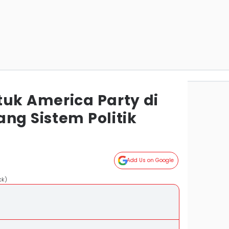
tuk America Party di
ng Sistem Politik
Add Us on Google
ck)