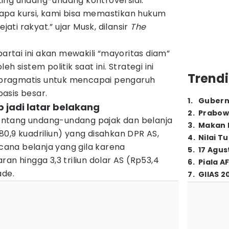
ing undang-undang kontroversial.
apa kursi, kami bisa memastikan hukum
ti rakyat.” ujar Musk, dilansir
The
tai ini akan mewakili “mayoritas diam”
h sistem politik saat ini. Strategi ini
Trendi
pragmatis untuk mencapai pengaruh
asis besar.
1
.
Gubern
p jadi latar belakang
2
.
Prabow
ntang undang-undang pajak dan belanja
3
.
Makan B
Rp80,9 kuadriliun) yang disahkan DPR AS,
4
.
Nilai T
ana belanja yang gila karena
5
.
17 Agus
an hingga 3,3 triliun dolar AS (Rp53,4
6
.
Piala A
ade.
7
.
GIIAS 2