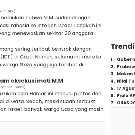
oam Gilor)
 menemukan bahwa M.M. sudah dengan
i rahasia ke intelijen Israel. Langkah ini
yang menewaskan sekitar 30 anggota
Trendi
ang sering terlibat bentrok dengan
(IDF) di Gaza. Namun, selama ini, mereka
1
.
Gubern
 warga Gaza yang juga terlibat di
2
.
Prabow
3
.
Makan B
am eksekusi mati M.M
4
.
Nilai T
ohannes Blenke)
5
.
17 Agus
lakukan oleh Hamas ini menuai protes dari
6
.
Piala A
al di Gaza. Sebab, meski sudah terbukti
7
.
GIIAS 2
gan Israel, banyak warga Gaza yang masih