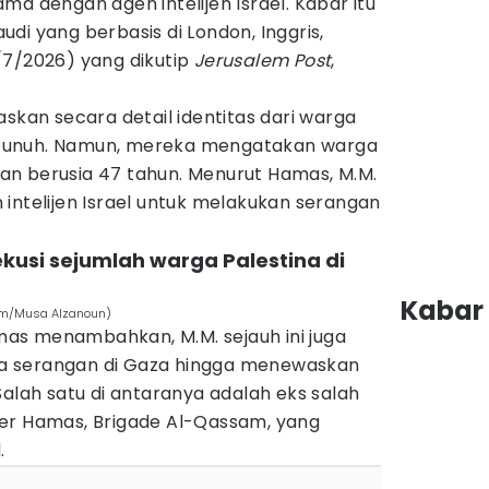
ma dengan agen intelijen Israel. Kabar itu
di yang berbasis di London, Inggris,
2/7/2026) yang dikutip
Jerusalem Post
,
askan secara detail identitas dari warga
bunuh. Namun, mereka mengatakan warga
 dan berusia 47 tahun. Menurut Hamas, M.M.
intelijen Israel untuk melakukan serangan
.
kusi sejumlah warga Palestina di
Kabar 
com/Musa Alzanoun)
as menambahkan, M.M. sejauh ini juga
a serangan di Gaza hingga menewaskan
Salah satu di antaranya adalah eks salah
er Hamas, Brigade Al-Qassam, yang
.