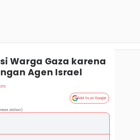
si Warga Gaza karena
ngan Agen Israel
ara
Add Us on Google
reza Jalilian)