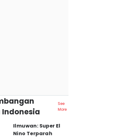
mbangan
See
 Indonesia
More
Ilmuwan: Super El
Nino Terparah