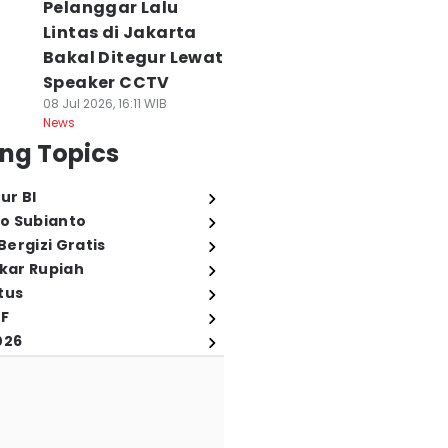
Pelanggar Lalu
Lintas di Jakarta
Bakal Ditegur Lewat
Speaker CCTV
08 Jul 2026, 16:11 WIB
News
ng Topics
ur BI
o Subianto
ergizi Gratis
ukar Rupiah
tus
FF
026