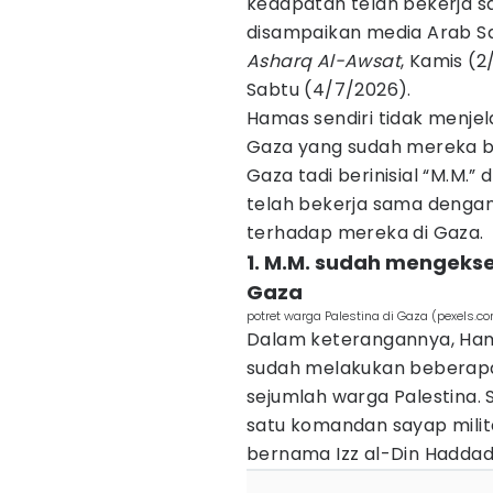
kedapatan telah bekerja sa
disampaikan media Arab Sau
Asharq Al-Awsat
, Kamis (
Sabtu (4/7/2026).
Hamas sendiri tidak menjel
Gaza yang sudah mereka 
Gaza tadi berinisial “M.M.”
telah bekerja sama dengan 
terhadap mereka di Gaza
1. M.M. sudah mengekse
Gaza
potret warga Palestina di Gaza (pexels.
Dalam keterangannya, Ham
sudah melakukan beberap
sejumlah warga Palestina. 
satu komandan sayap milit
bernama Izz al-Din Haddad