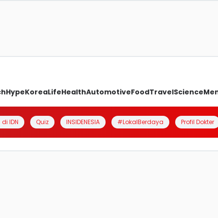
ch
Hype
Korea
Life
Health
Automotive
Food
Travel
Science
Me
 di IDN
Quiz
INSIDENESIA
#LokalBerdaya
Profil Dokter