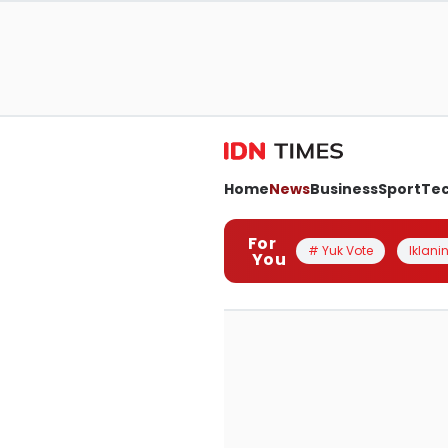
Home
News
Business
Sport
Te
For
# Yuk Vote
Iklanin
You