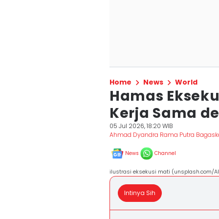
Home
News
World
Hamas Ekseku
Kerja Sama de
05 Jul 2026, 18:20 WIB
Ahmad Dyandra Rama Putra Bagask
News
Channel
ilustrasi eksekusi mati (unsplash.com/Ali
Intinya Sih