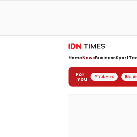
Home
News
Business
Sport
Te
For
# Yuk Vote
Iklanin
You