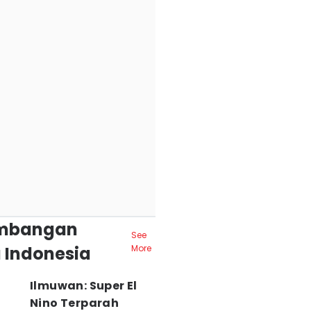
mbangan
See
 Indonesia
More
Ilmuwan: Super El
Nino Terparah