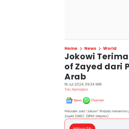
Home
News
World
Jokowi Terim
of Zayed dari 
Arab
18 Jul 2024, 09:34 WIB
Trio Hamdani
News
Channel
Presiden Joko “Jokowi” Widodo menerima
Zayed (MBZ). (BPMI Setpres)
Intinya Sih