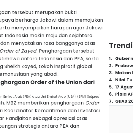
aan tersebut merupakan bukti
 upaya berharga Jokowi dalam memajukan
serta menyampaikan harapan agar Jokowi
t Indonesia makin maju dan sejahtera.
 dan menyatakan rasa bangganya atas
Trendi
Order of Zayed
. Penghargaan tersebut
timewa antara Indonesia dan PEA, serta
1
.
Gubern
2
.
Prabow
heikh Zayed, tokoh inspiratif global
3
.
Makan B
 kemanusiaan yang abadi.
4
.
Nilai T
nghargaan Order of the Union dari
5
.
17 Agus
6
.
Piala A
an Emirat Arab (PEA) atau Uni Emirat Arab (UEA). (BPMI Setpres)
7
.
GIIAS 2
ah, MBZ memberikan penghargaan
Order
 Koordinator Kemaritiman dan Investasi
r Pandjaitan sebagai apresiasi atas
ngan strategis antara PEA dan