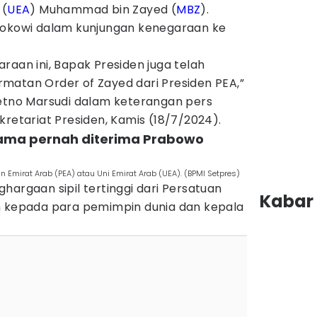
 (
UEA
) Muhammad bin Zayed (
MBZ
).
Jokowi dalam kunjungan kenegaraan ke
raan ini, Bapak Presiden juga telah
matan Order of Zayed dari Presiden PEA,”
Retno Marsudi dalam keterangan pers
kretariat Presiden, Kamis (18/7/2024).
ama pernah diterima Prabowo
an Emirat Arab (PEA) atau Uni Emirat Arab (UEA). (BPMI Setpres)
hargaan sipil tertinggi dari Persatuan
Kabar 
n kepada para pemimpin dunia dan kepala