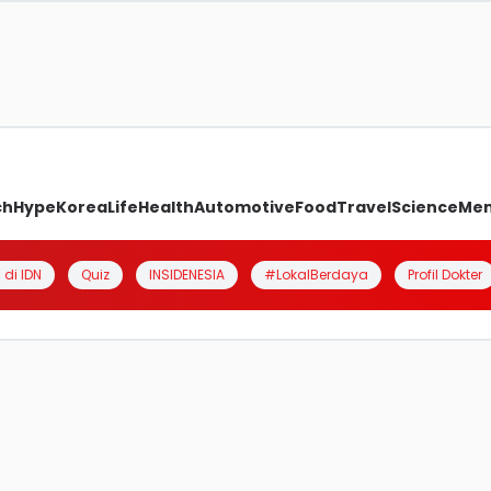
ch
Hype
Korea
Life
Health
Automotive
Food
Travel
Science
Me
 di IDN
Quiz
INSIDENESIA
#LokalBerdaya
Profil Dokter