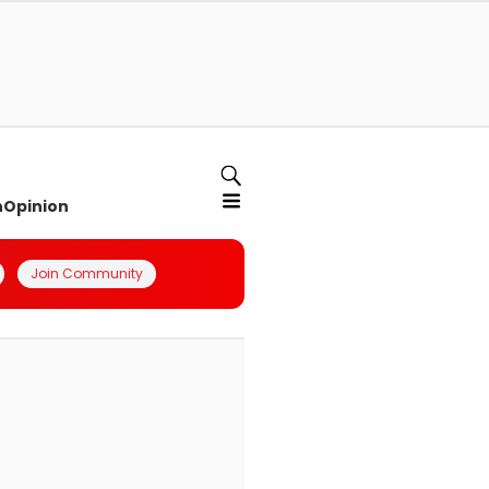
n
Opinion
Join Community