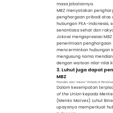
masa jabatannya.
MBZ menyatakan pengharg
penghargaan pribadi atas
hubungan PEA-Indonesia, 
senantiasa sehat dan rakya
Jokowi mengapresiasi MBZ
penerimaan penghargaan
mencerminkan hubungan is
mengusung nama mendiang S
dengan warisan nilai-nilai
3. Luhut juga dapat pe
MBZ
Presiden Joko “Jokowi” Widodo di Persatu
Dalam kesempatan terpis
of the Union
kepada Menteri
(Menko Marves) Luhut Binsa
upayanya memperkuat hubu