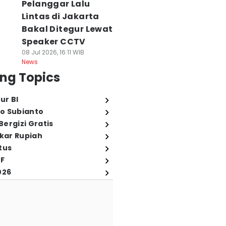
Pelanggar Lalu
Lintas di Jakarta
Bakal Ditegur Lewat
Speaker CCTV
08 Jul 2026, 16:11 WIB
News
ng Topics
ur BI
o Subianto
ergizi Gratis
ukar Rupiah
tus
FF
026