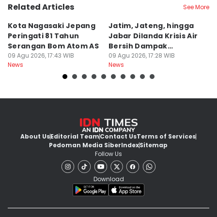
Related Articles
See More
Kota Nagasaki Jepang
Jatim, Jateng, hingga
D
Peringati 81 Tahun
Jabar Dilanda Krisis Air
An
Serangan Bom Atom AS
Bersih Dampak
P
09 Agu 2026, 17:43 WIB
Kemarau
09 Agu 2026, 17:28 WIB
G
09
News
News
Ne
About Us
Editorial Team
Contact Us
Terms of Services
Pedoman Media Siber
Index
Sitemap
Follow Us
Download