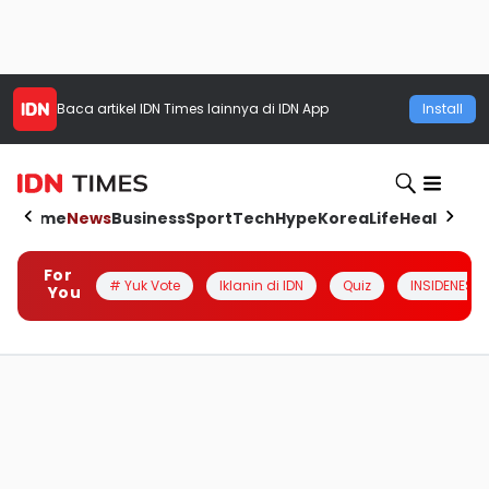
Baca artikel
IDN Times
lainnya di IDN App
Install
Home
News
Business
Sport
Tech
Hype
Korea
Life
Health
Aut
For
# Yuk Vote
Iklanin di IDN
Quiz
INSIDENESIA
You