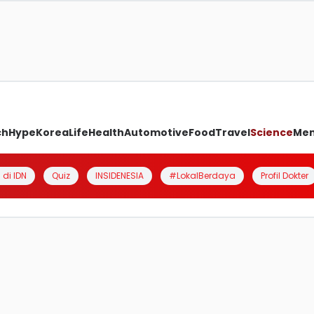
ch
Hype
Korea
Life
Health
Automotive
Food
Travel
Science
Me
 di IDN
Quiz
INSIDENESIA
#LokalBerdaya
Profil Dokter