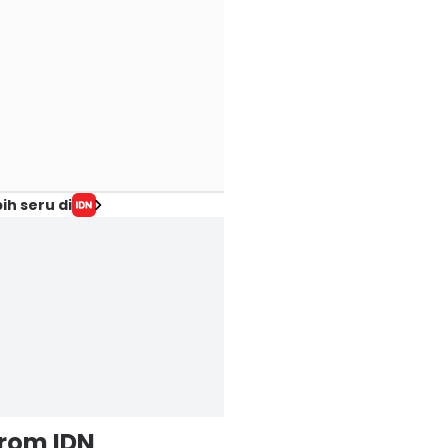
ih seru di
from IDN