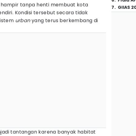
6
.
Piala A
 hampir tanpa henti membuat kota
7
.
GIIAS 2
ndiri. Kondisi tersebut secara tidak
sistem
urban
yang terus berkembang di
njadi tantangan karena banyak habitat