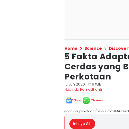
Home
Science
Discover
5 Fakta Adapt
Cerdas yang B
Perkotaan
16 Jun 2026, 17:49 WIB
Nadinda Ramadhanti
News
Channel
gagak di perkotaan (pexels.com/Mike Bird
Intinya Sih