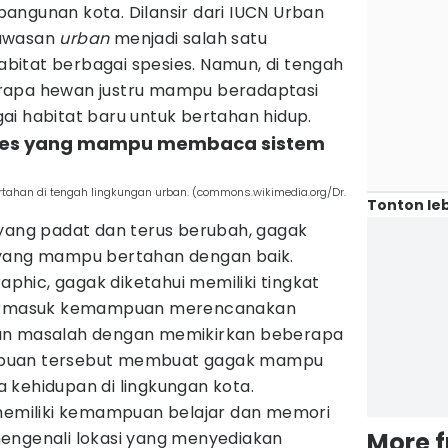
angunan kota. Dilansir dari IUCN Urban
kawasan
urban
menjadi salah satu
itat berbagai spesies. Namun, di tengah
rapa hewan justru mampu beradaptasi
ai habitat baru untuk bertahan hidup.
sies yang mampu membaca sistem
ahan di tengah lingkungan urban. (commons.wikimedia.org/Dr.
Tonton leb
 yang padat dan terus berubah, gagak
 yang mampu bertahan dengan baik.
raphic, gagak diketahui memiliki tingkat
 termasuk kemampuan merencanakan
an masalah dengan memikirkan beberapa
mpuan tersebut membuat gagak mampu
 kehidupan di lingkungan kota.
 memiliki kemampuan belajar dan memori
More 
engenali lokasi yang menyediakan