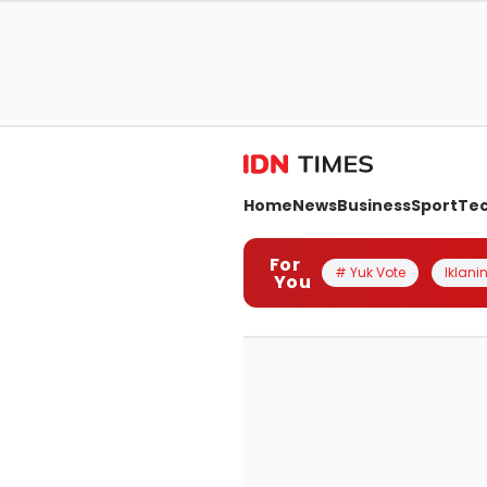
Home
News
Business
Sport
Te
For
# Yuk Vote
Iklanin
You