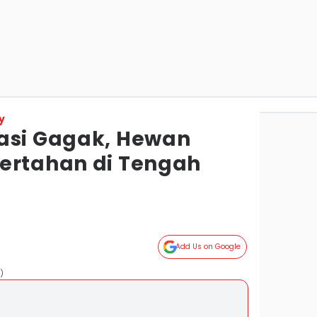
y
asi Gagak, Hewan
ertahan di Tengah
Add Us on Google
)