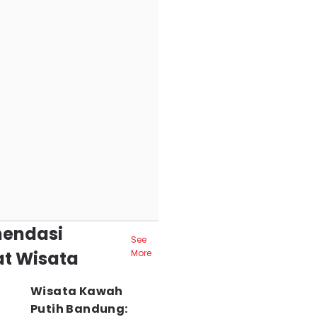
endasi
See
t Wisata
More
Wisata Kawah
Putih Bandung: