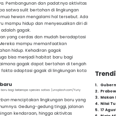
ya. Pembangunan dan padatnya aktivitas
satwa sulit bertahan di lingkungan
emua hewan mengalami hal tersebut. Ada
u mampu hidup dan menyesuaikan diri di
 adalah gagak.
wan yang cerdas dan mudah beradaptasi
 Mereka mampu memanfaatkan
tahan hidup. Kehadiran gagak
ga bisa menjadi habitat baru bagi
gaimana gagak dapat bertahan di tengah
 fakta adaptasi gagak di lingkungan kota
Trendi
 baru
1
.
Gubern
baru bagi beberapa spesies satwa. (unsplash.com/Yuriy
2
.
Prabow
3
.
Makan B
rban
menciptakan lingkungan baru yang
4
.
Nilai T
mumnya. Gedung-gedung tinggi, jalanan
5
.
17 Agus
ingan kendaraan, hingga aktivitas