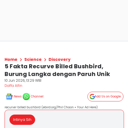
Home
Science
Discovery
5 Fakta Recurve Billed Bushbird,
Burung Langka dengan Paruh Unik
10 Jun 2026, 13:29 WIB
Daffa Alfin
News
Channel
Add Us on Google
recurve-billed bushbird (ebird.org/Phil Chaon • Your Ad Here)
Intinya Sih