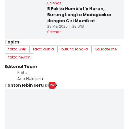
Science
5 Fakta Humblot's Heron,
Burung Langka Madagaskar
dengan Ciri Memikat
28 Mei 2026, 11:29 WIB
Science
Topics
fakta unik
fakta dunia
burung langka
Educate me
fakta hewan
Editorial Team
Editor
Ane Hukrisna
Tonton lebih seru di