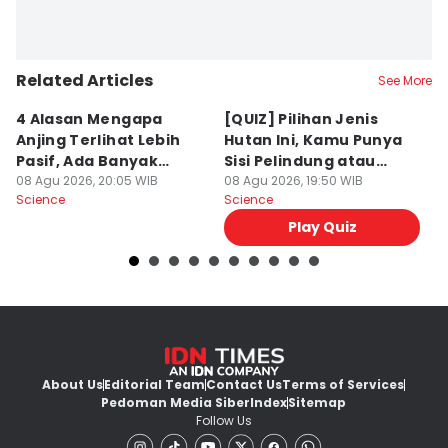
Related Articles
See More
4 Alasan Mengapa
[QUIZ] Pilihan Jenis
7 
Anjing Terlihat Lebih
Hutan Ini, Kamu Punya
p
Pasif, Ada Banyak
Sisi Pelindung atau
T
Faktor!
08 Agu 2026, 20:05 WIB
Penghancur?
08 Agu 2026, 19:50 WIB
N
08
Science
Science
Sc
Play Quiz
About Us
Editorial Team
Contact Us
Terms of Services
Pedoman Media Siber
Index
Sitemap
Follow Us