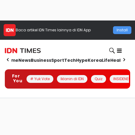
Baca artikel
IDN Times
lainnya di IDN App
Install
Home
News
Business
Sport
Tech
Hype
Korea
Life
Health
Aut
For
# Yuk Vote
Iklanin di IDN
Quiz
INSIDENESIA
You