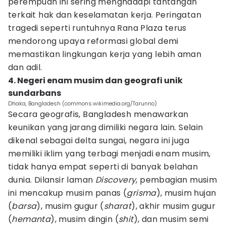
perempuan ini sering menghadapi tantangan
terkait hak dan keselamatan kerja. Peringatan
tragedi seperti runtuhnya Rana Plaza terus
mendorong upaya reformasi global demi
memastikan lingkungan kerja yang lebih aman
dan adil.
4. Negeri enam musim dan geografi unik
sundarbans
Dhaka, Bangladesh (commons.wikimedia.org/Tarunno)
Secara geografis, Bangladesh menawarkan
keunikan yang jarang dimiliki negara lain. Selain
dikenal sebagai delta sungai, negara ini juga
memiliki iklim yang terbagi menjadi enam musim,
tidak hanya empat seperti di banyak belahan
dunia. Dilansir laman
Discovery
, pembagian musim
ini mencakup musim panas (
grisma
), musim hujan
(
barsa
), musim gugur (
sharat
), akhir musim gugur
(
hemanta
), musim dingin (
shit
), dan musim semi