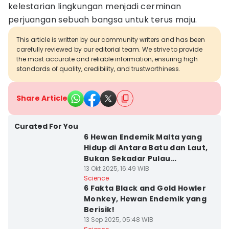
kelestarian lingkungan menjadi cerminan
perjuangan sebuah bangsa untuk terus maju.
This article is written by our community writers and has been
carefully reviewed by our editorial team. We strive to provide
the most accurate and reliable information, ensuring high
standards of quality, credibility, and trustworthiness.
Share Article
Curated For You
6 Hewan Endemik Malta yang
Hidup di Antara Batu dan Laut,
Bukan Sekadar Pulau
Mediterania!
13 Okt 2025, 16:49 WIB
Science
6 Fakta Black and Gold Howler
Monkey, Hewan Endemik yang
Berisik!
13 Sep 2025, 05:48 WIB