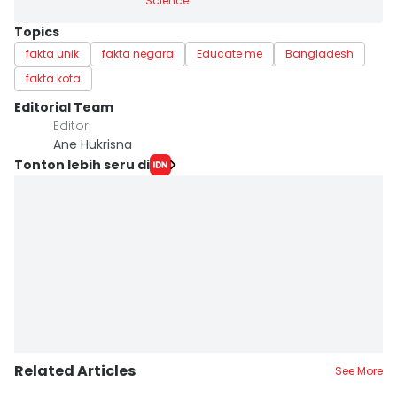
Science
Topics
fakta unik
fakta negara
Educate me
Bangladesh
fakta kota
Editorial Team
Editor
Ane Hukrisna
Tonton lebih seru di
Related Articles
See More