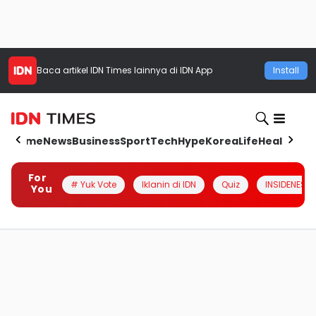
Baca artikel
IDN Times
lainnya di IDN App
Install
Home
News
Business
Sport
Tech
Hype
Korea
Life
Health
Aut
For
# Yuk Vote
Iklanin di IDN
Quiz
INSIDENESIA
You