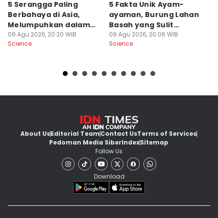
5 Serangga Paling
5 Fakta Unik Ayam-
[
Berbahaya di Asia,
ayaman, Burung Lahan
K
Melumpuhkan dalam
Basah yang Sulit
d
Sekejap
09 Agu 2026, 20:20 WIB
Terlihat
09 Agu 2026, 20:06 WIB
B
09
Science
Science
Sc
About Us
Editorial Team
Contact Us
Terms of Services
Pedoman Media Siber
Index
Sitemap
Follow Us
Download